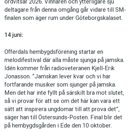
– De konstruerade språkens historia har
ordvitsar 2026. Vinnaren och ytterligare sju
nazg thrakatulûk agh burzum-ishi krimpatul ’En ring
handlat om att hitta den perfekta lösningen.
deltagare från denna omgång går vidare till SM-
att sämja dem, en ring att främja dem, en ring att
Men i slutändan är det inte perfektion vi vill ha.
finalen som äger rum under Göteborgskalaset.
djupt i mörkrets vida riken tämja dem’
Vi vill ha något som känns naturligt.
3) bortaS bIr jablu’DI’ reH QaQqu’ nay’ ’Hämnd är en
14 juni:
Ylva Mossing är journalist.
rätt som serveras bäst kall’
Offerdals hembygdsförening startar en
4) Doms binoms gletik ’Husen är stora’
* ”En skråma, månen i mitt liv”. Sagt av Khal
melodifestival där alla måste sjunga på jamska.
Drogo i avsnitt åtta, första säsongen av Game
Idén kommer från radioveteranen Kjell-Erik
5) Gerpe valot tepan ’Jag ger mannen frukt’
of thrones.
Jonasson. ”Jamskan lever kvar och vi har
6) Hash yer dothrae chek asshekh? ’Mår du bra i
fortfarande musiker som sjunger på jamska.
dag?’
Men det har inte fyllt på särskilt bra mot slutet,
Olika typer av konstruerade språk
så vi provar för att se om det här kan vara ett
7) I amar prestar aen, han mathon ne nen, han
sätt att inspirera ungdomar till att prova det”,
Det finns många undergrupper till de konstruerade
mathon ne chae a han noston ned ’wilith ’Världen
språken.
säger han till Östersunds-Posten. Final blir det
har förändrats. Jag känner det i vattnet. Jag känner
Auxlangs
eller
auxillary languages
, ’hjälpspråk’, har
på hembygdsgården i Ede den 10 oktober.
det i jorden. Jag förnimmer det i luften.’
som syfte att underlätta kommunikation mellan