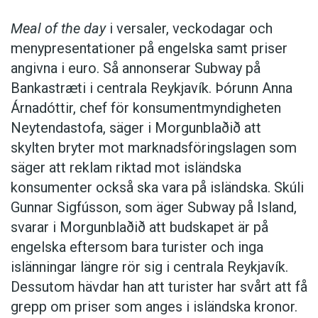
annanstans. Vissa vill uppfinna en fantasivärld,
framgångar, men det har aldrig blivit det
andra är mer intresserade av lingvistiska
världsspråk som skaparna – och dess
Meal of the day
i versaler, veckodagar och
teorier. Det ger dem en möjlighet att uttrycka
entusiastiska anhängare – hoppades på.
menypresentationer på engelska samt priser
sin egen känsla av symmetri och mening, säger
angivna i euro. Så annonserar Subway på
David Salo.
Bankastræti i centrala Reykjavík. Þórunn Anna
Under 1900-talet blev språkskapande i regel
Árnadóttir, chef för konsumentmyndigheten
något rätt udda, och det är fortfarande en
Och som andra etablerade konstformer skulle
Neytendastofa, säger i Morgunblaðið att
ovanlig hobby. Men med internets intåg har nya
språkkonstruktion i framtiden kunna ha en egen
skylten bryter mot marknadsföringslagen som
möjligheter öppnat sig för språkbyggare att
standard för kvalitet och konstnärligt uttryck,
säger att reklam riktad mot isländska
mötas och diskutera sina skapelser. Personer
tror Arika Okrent. Kanske till och med egna
konsumenter också ska vara på isländska. Skúli
som har trott att de har varit ensamma om sin
konstkritiker.
Gunnar Sigfússon, som äger Subway på Island,
fritidssysselsättning, upptäcker att det finns
svarar i Morgunblaðið att budskapet är på
tusentals med samma intresse.
– De konstruerade språkens historia har
engelska eftersom bara turister och inga
handlat om att hitta den perfekta lösningen.
islänningar längre rör sig i centrala Reykjavík.
Det började med ett forum på Listserv 1991.
Men i slutändan är det inte perfektion vi vill ha.
Dessutom hävdar han att turister har svårt att få
Därifrån växte grupperna på webbplatser som
Vi vill ha något som känns naturligt.
grepp om priser som anges i isländska kronor.
Friendster och Myspace. I slutet av 1990-talet