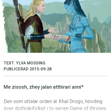
Anmäl till språkpolisen
Föreslå nyord
Annonsera
Prenumerera
Läs Språktidningen digitalt
Press
TEXT: YLVA MOSSING
PUBLICERAD 2015-09-28
Me zisosh, zhey jalan atthirari anni*
Den som uttalar orden är Khal Drogo, hövding
över dothrakifolket i tv-serien Game of thrones.