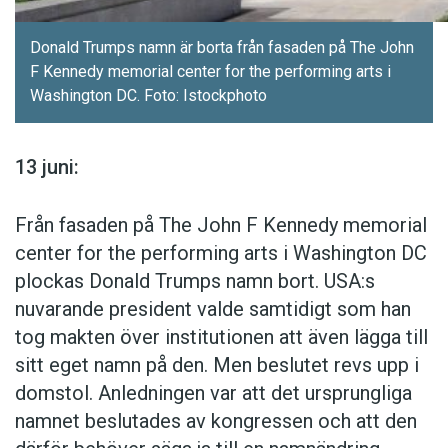
Esperanto är världens mest utbredda konstruerade
populärkulturen. Fans tittar inte bara på en film
hjälpspråk. Det skapades på 1880-talet av läkaren
eller ett tv-program – de går på konferenser
Donald Trumps namn är borta från fasaden på The John
och lingvisten Ludwig Zamenhof. I dag talas
F Kennedy memorial center for the performing arts i
och skriver egna berättelser som utspelar sig i
esperanto av cirka två miljoner människor världen
Washington DC. Foto: Istockphoto
samma fiktiva världar. De skulle inte acceptera
över. Några tusen har till och med esperanto som
modersmål.
något som inte verkade realistiskt.
13 juni:
– Serierna äger kanske rum i rymden eller i en
fantasivärld, men alla detaljer är realistiska –
Från fasaden på The John F Kennedy memorial
Klingon och na’vi
från kläder och landskap till språk.
center for the performing arts i Washington DC
Klingon skapades av Marc Okrand för Star Trek i
plockas Donald Trumps namn bort. USA:s
början av 1980-talet. Det är ett av de mest
Varken David J. Peterson, David Salo eller Arika
nuvarande president valde samtidigt som han
framgångsrika konstruerade språken. Klingon har
Okrent tror att språkskapande som hobby
tog makten över institutionen att även lägga till
sitt eget institut, årliga kongresser, poesitävlingar
någonsin kommer att bli något för de breda
sitt eget namn på den. Men beslutet revs upp i
och språkkurser. På grund av språkets
massorna. Men de ser med intresse en
grammatiska svårigheter och komplicerade uttal
domstol. Anledningen var att det ursprungliga
kan bara några hundra personer läsa och skriva
utveckling mot något som börjar likna en ny
namnet beslutades av kongressen och att den
språket. Bara dussinet kan tala det flytande.
konstform.