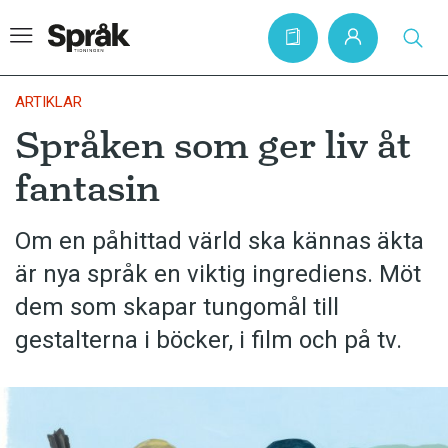
ARTIKLAR
Språken som ger liv åt
Hem
fantasin
Artiklar
Krönikor
Om en påhittad värld ska kännas äkta
är nya språk en viktig ingrediens. Möt
Språkfrågor
dem som skapar tungomål till
Skrivtips
gestalterna i böcker, i film och på tv.
Bokrecensioner
Kviss
Podden