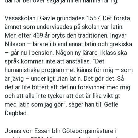
därför behöver säga ja till en namnändring.
Na’vi skapades av Paul Frommer för James
– Att bygga språk ger en konstnärlig
Vasaskolan i Gävle grundades 1557. Det första
Camerons film Avatar, som hade premiär 2009.
tillfredsställelse som man inte får någon
Frommer har sedan filmen kom ut fortsatt att bygga
ämnet som undervisades på skolan var latin.
annanstans. Vissa vill uppfinna en fantasivärld,
ut språkets vokabulär. Det finns i dag både
Men efter 469 år bryts den traditionen. Ingvar
språkkurser och lexikon för na’vi.
andra är mer intresserade av lingvistiska
Nilsson – lärare i bland annat latin och grekiska
teorier. Det ger dem en möjlighet att uttrycka
– går nu i pension. Någon ny lärare i klassiska
sin egen känsla av symmetri och mening, säger
språk kommer inte att anställas. ”Det
David Salo.
humanistiska programmet känns för mig – som
Gissa språket!
är jävig – underligt utan latin. Det gör det. Så
Och som andra etablerade konstformer skulle
Har du koll på konstgjorda språk? Testa om du kan
det är lite bittert att det nu försvinner med mig
para ihop rätt text med rätt språk!
språkkonstruktion i framtiden kunna ha en egen
och att alla inte tycker att det är lika viktigt
standard för kvalitet och konstnärligt uttryck,
med latin som jag gör”, säger han till Gefle
1) Ai! laurië lantar lassi súrinen, yéni únótimë ve
tror Arika Okrent. Kanske till och med egna
Dagblad.
rámar aldaron! ’Ack! Gyllene faller löven i vinden. Är
konstkritiker.
otaliga likt trädens vingar.’
Jonas von Essen blir Göteborgsmästare i
2) Ash nazg durbatulûk, ash nazg gimbatul, ash