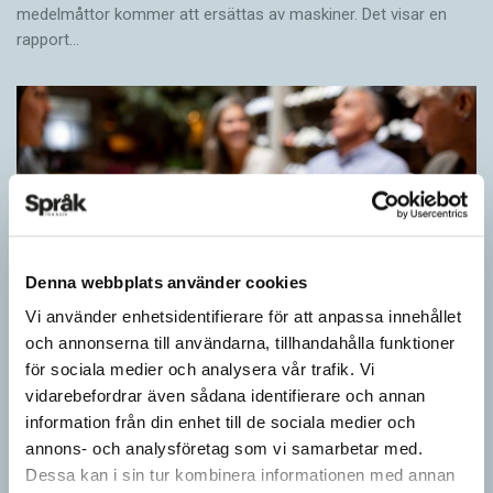
medelmåttor kommer att ersättas av maskiner. Det visar en
rapport…
Denna webbplats använder cookies
Vi använder enhetsidentifierare för att anpassa innehållet
och annonserna till användarna, tillhandahålla funktioner
Inlärningen gynnas av gissningar
för sociala medier och analysera vår trafik. Vi
vidarebefordrar även sådana identifierare och annan
ARTIKLAR
information från din enhet till de sociala medier och
Först se en bild. Sedan gissa ordet för det bilden föreställer för
annons- och analysföretag som vi samarbetar med.
att därefter få det rätta svaret. Det inslaget finns i flera
Dessa kan i sin tur kombinera informationen med annan
populära appar…