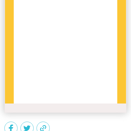
styra språkbruket – vilket bland annat innebär
att
tjänsteperson
anses vara lämpligare än
tjänsteman
trots att det senare fortfarande är
något vanligare. Skälet till det avsteget finns
enligt Maria Bylin i Språkrådets roll.
– Vi har ett politiskt uppdrag och det
formuleras som att vi ska motverka språkbruk
som konserverar könsroller och osynliggör
kvinnor.