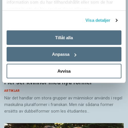
information som du har tillhandahållit eller som de har
samlat in när du har använt deras tjänster.
Visa detaljer
Tillåt alla
Anpassa
Avvisa
Fler ser kvinnor med nya former
ARTIKLAR
När det handlar om stora grupper av människor används i regel
maskulina pluralformer i franskan. Men när sådana ­former
ersätts av dubbel­former som les étudiantes…