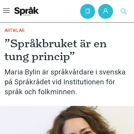
ARTIKLAR
”Språkbruket är en
Hem
tung princip”
Artiklar
Krönikor
Maria Bylin är språkvårdare i svenska
på Språkrådet vid Institutionen för
Språkfrågor
språk och folkminnen.
Skrivtips
Bokrecensioner
Kviss
Podden