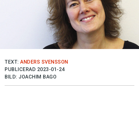
Anmäl till språkpolisen
Föreslå nyord
Annonsera
Prenumerera
Läs Språktidningen digitalt
Press
TEXT:
ANDERS SVENSSON
PUBLICERAD 2023-01-24
BILD: JOACHIM BAGO