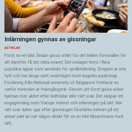
Inlärningen gynnas av gissningar
ARTIKLAR
Först se en bild. Sedan gissa ordet för det bilden föreställer för
att därefter få det rätta svaret. Det inslaget finns i flera
populära appar som används för språkinlärning. Greppet är inte
nytt och har länge varit vedertaget inom kognitiv psykologi.
Forskning från National university of Singa­pore förklarar nu
varför metoden är framgångsrik. Genom att först gissa ­söker
hjärnan mer aktivt ­efter ledtrådar eller rätt svar. Det skapar ett
engagemang som främjar minnet och inlärningen på sikt. När
rätt svar dyker upp efter gissningen förstärks minnet på ett
annat sätt än när någon direkt får se en bild tillsammans med
rätt…