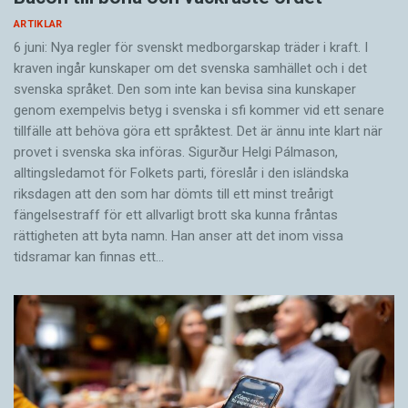
ARTIKLAR
6 juni: Nya regler för svenskt medborgarskap träder i kraft. I
kraven ingår kunskaper om det svenska samhället och i det
svenska språket. Den som inte kan bevisa sina kunskaper
genom exempelvis betyg i svenska i sfi kommer vid ett senare
tillfälle att behöva göra ett språktest. Det är ännu inte klart när
provet i svenska ska införas. Sigurður Helgi Pálmason,
alltingsledamot för Folkets parti, föreslår i den isländska
riksdagen att den som har dömts till ett minst treårigt
fängelsestraff för ett allvarligt brott ska kunna fråntas
rättigheten att byta namn. Han anser att det inom vissa
tidsramar kan finnas ett…