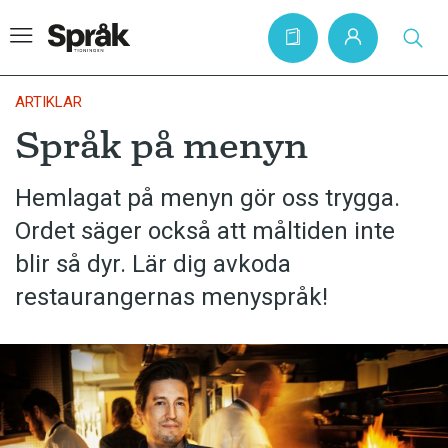
ARTIKLAR
Språk på menyn
Hem
Hemlagat på menyn gör oss trygga.
Artiklar
Ordet säger också att måltiden inte
Krönikor
blir så dyr. Lär dig avkoda
Språkfrågor
restaurangernas menyspråk!
Skrivtips
Bokrecensioner
Kviss
Podden