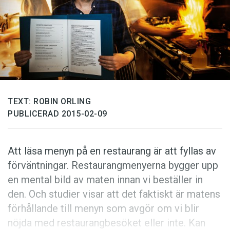
Anmäl till språkpolisen
Föreslå nyord
Annonsera
Prenumerera
Läs Språktidningen digitalt
Press
TEXT: ROBIN ORLING
PUBLICERAD 2015-02-09
Att läsa menyn på en restaurang är att fyllas av
förväntningar. Restaurangmenyerna bygger upp
en mental bild av maten innan vi beställer in
den. Och studier visar att det faktiskt är matens
förhållande till menyn som avgör om vi blir
nöjda med restaurangbesöket eller inte. Kan