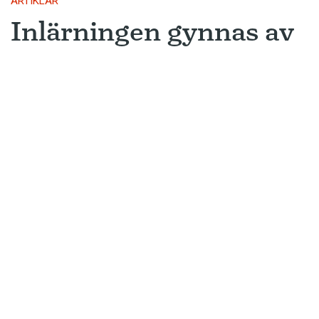
ARTIKLAR
Inlärningen gynnas av
gissningar
Ny forskning avslöjar varför metoden
som många språkinlärningsappar
använder är så framgångsrik.