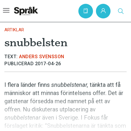
ARTIKLAR
snubbelsten
Hem
TEXT:
ANDERS SVENSSON
Artiklar
PUBLICERAD 2017-04-26
Krönikor
Språkfrågor
I flera länder finns
snubbelstenar,
tänkta att få
Skrivtips
människor att minnas förintelsens offer. Det är
gatstenar försedda med namnet på ett av
Bokrecensioner
offren. Nu diskuteras utplacering av
Kviss
snubbelstenar
även i Sverige. I Fokus får
Podden
förslaget kritik: ”Snubbelstenarna är tänkta som