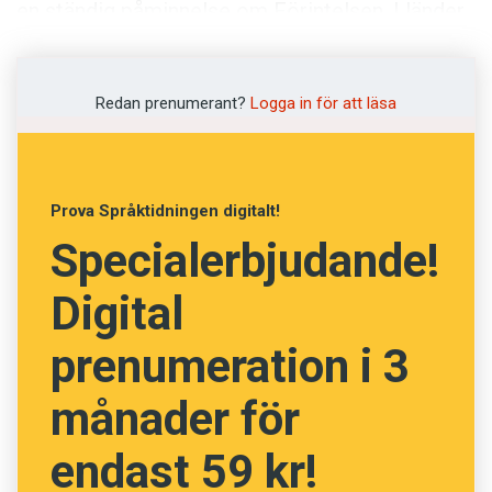
Anmäl till språkpolisen
en ständig påminnelse om Förintelsen. I länder
där den ägde rum är det viktigt.”
Föreslå nyord
Annonsera
Redan prenumerant?
Logga in för att läsa
Prenumerera
Läs Språktidningen digitalt
Press
Prova Språktidningen digitalt!
Specialerbjudande!
Digital
prenumeration i 3
månader för
endast 59 kr!