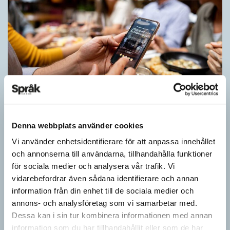
Inlärningen gynnas av gissningar
ARTIKLAR
Denna webbplats använder cookies
Först se en bild. Sedan gissa ordet för det bilden föreställer för
Vi använder enhetsidentifierare för att anpassa innehållet
att därefter få det rätta svaret. Det inslaget finns i flera
och annonserna till användarna, tillhandahålla funktioner
populära appar…
för sociala medier och analysera vår trafik. Vi
vidarebefordrar även sådana identifierare och annan
information från din enhet till de sociala medier och
annons- och analysföretag som vi samarbetar med.
Dessa kan i sin tur kombinera informationen med annan
information som du har tillhandahållit eller som de har