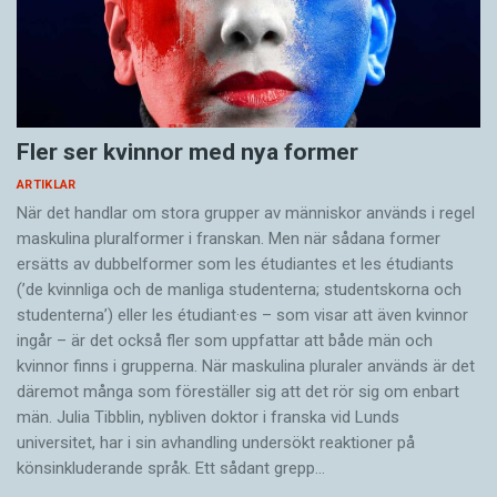
Fler ser kvinnor med nya former
ARTIKLAR
När det handlar om stora grupper av människor används i regel
maskulina pluralformer i franskan. Men när sådana ­former
ersätts av dubbel­former som les étudiantes et les étudiants
(’de kvinnliga och de manliga studenterna; studentskorna och
studenterna’) eller les étudiant·es – som visar att även kvinnor
ingår – är det också fler som uppfattar att både män och
kvinnor finns i grupperna. När maskulina pluraler används är det
där­emot många som föreställer sig att det rör sig om enbart
män. Julia Tibblin, nybliven doktor i franska vid Lunds
universitet, har i sin avhandling undersökt reaktioner på
könsinkluderande språk. Ett sådant grepp…