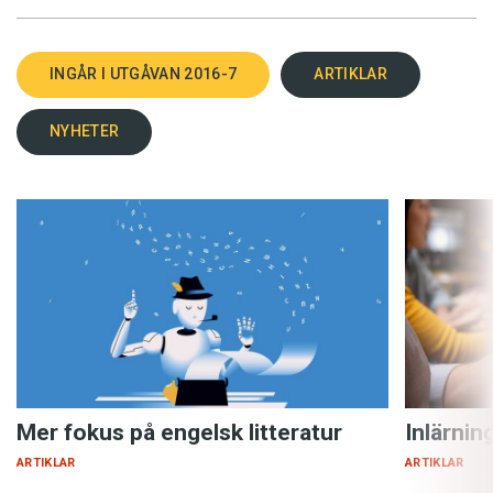
INGÅR I UTGÅVAN 2016-7
ARTIKLAR
NYHETER
Mer fokus på engelsk litteratur
Inlärnin
ARTIKLAR
ARTIKLAR