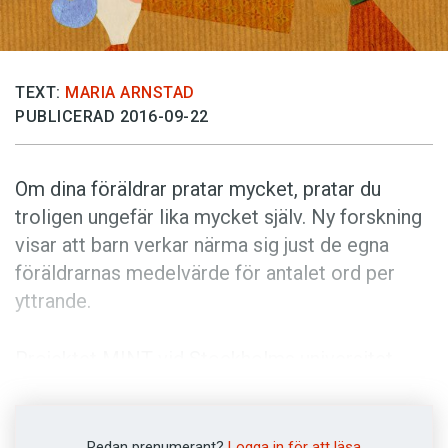
Anmäl till språkpolisen
Föreslå nyord
Annonsera
TEXT:
MARIA ARNSTAD
PUBLICERAD 2016-09-22
Prenumerera
Läs Språktidningen digitalt
Om dina föräldrar pratar mycket, pratar du
Press
troligen ungefär lika mycket själv. Ny forskning
visar att barn verkar närma sig just de egna
föräldrarnas medelvärde för antalet ord per
yttrande.
Projektet MINT vid Stockholms universitet
undersöker samspelet mellan föräldrar och
barn via videoinspelningar. Under våren har
lingvisten David Pagmar kartlagt föräldrarnas
Redan prenumerant?
Logga in för att läsa