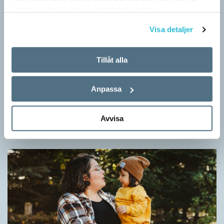
samlat in när du har använt deras tjänster.
Visa detaljer
Tillåt alla
Fler ser kvinnor med nya former
Anpassa
ARTIKLAR
När det handlar om stora grupper av människor används i regel
maskulina pluralformer i franskan. Men när sådana ­former
Avvisa
ersätts av dubbel­former som les étudiantes…