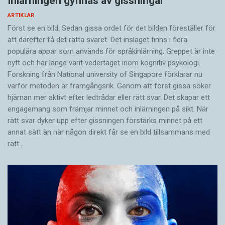
Inlärningen gynnas av gissningar
ARTIKLAR
Först se en bild. Sedan gissa ordet för det bilden föreställer för
att därefter få det rätta svaret. Det inslaget finns i flera
populära appar som används för språkinlärning. Greppet är inte
nytt och har länge varit vedertaget inom kognitiv psykologi.
Forskning från National university of Singa­pore förklarar nu
varför metoden är framgångsrik. Genom att först gissa ­söker
hjärnan mer aktivt ­efter ledtrådar eller rätt svar. Det skapar ett
engagemang som främjar minnet och inlärningen på sikt. När
rätt svar dyker upp efter gissningen förstärks minnet på ett
annat sätt än när någon direkt får se en bild tillsammans med
rätt…