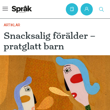
ARTIKLAR
Snacksalig förälder –
Hem
pratglatt barn
Artiklar
Krönikor
Språkfrågor
Skrivtips
Bokrecensioner
Kviss
Podden