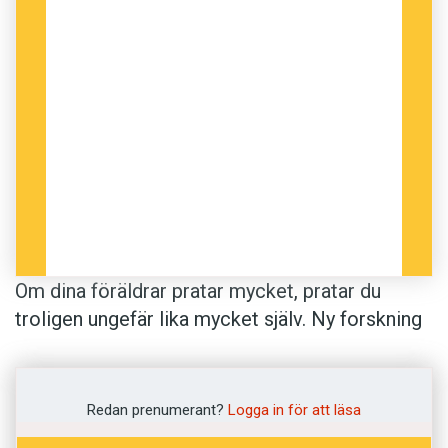
Om dina föräldrar pratar mycket, pratar du
troligen ungefär lika mycket själv. Ny forskning
visar att barn verkar närma sig just de egna
föräldrarnas medelvärde för antalet ord per
yttrande.
Redan prenumerant?
Logga in för att läsa