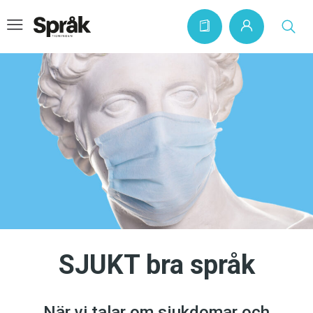
Hem
Artiklar
Krönikor
Språkfrågor
Skrivtips
Bokrecensioner
SJUKT bra språk
Kviss
Podden
När vi talar om sjukdomar och