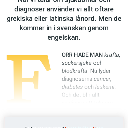
Anmäl till språkpolisen
diagnoser använder vi allt oftare
Föreslå nyord
grekiska eller latinska lånord. Men de
Annonsera
kommer in i svenskan genom
Prenumerera
F
engelskan.
Läs Språktidningen digitalt
ÖRR HADE MAN
kräfta,
Press
sockersjuka
och
blodkräfta
. Nu lyder
diagnoserna
cancer,
diabetes
och
leukemi
.
Och det blir allt
vanligare att tala om
hypertoni
och
cytostatika
i stället för
högt blodtryck
och
cellgifter
.