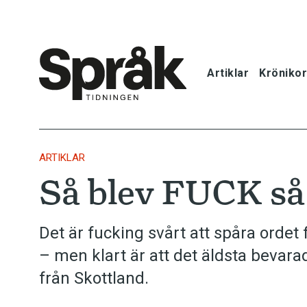
Artiklar
Krönikor
Hem
Artiklar
ARTIKLAR
Så blev FUCK så 
Krönikor
Språkfrågor
Det är fucking svårt att spåra orde
– men klart är att det äldsta bevar
Skrivtips
från Skottland.
Bokrecensi