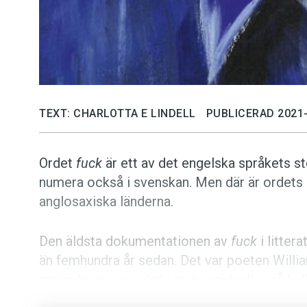
TEXT: CHARLOTTA E LINDELL
PUBLICERAD 2021-
Ordet
fuck
är ett av det engelska språkets s
numera också i svenskan. Men där är ordets
anglosaxiska länderna.
Den äldsta dokumentationen av
fuck
i litte
än femhundra år sedan. Det var poeten Will
använde sig av ordet i en poesiduell – så ka
Walter Kennedy. Då skrevs det
fukkit
. Stavn