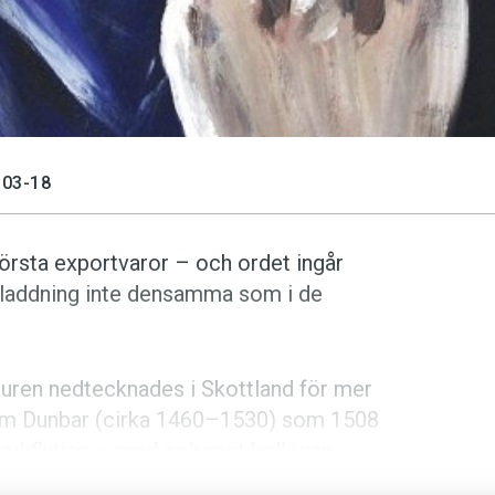
03-18
törsta exportvaror – och ordet ingår
 laddning inte densamma som i de
raturen nedtecknades i Skottland för mer
iam Dunbar (cirka 1460–1530) som 1508
llad
flyting
– med och mot kollegan
ingen
fuck
är belagd sedan 1535.