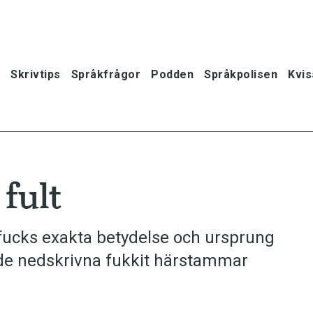
Skrivtips
Språkfrågor
Podden
Språkpolisen
Kvis
fult
t fucks exakta betydelse och ursprung
ade nedskrivna fukkit härstammar
oner