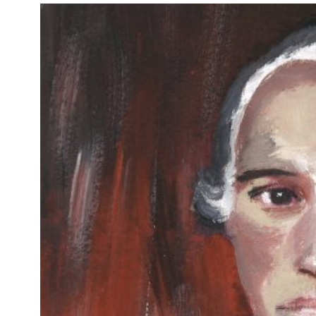
Kviss
Podden
Anmäl till 
Föreslå nyo
Annonsera
Prenumerer
Läs Språkti
Press