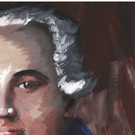
språkpolisen
rd
a
dningen digitalt