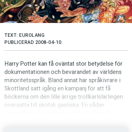
Anmäl till språkpolisen
Föreslå nyord
Annonsera
Prenumerera
TEXT: EUROLANG
PUBLICERAD 2008-04-10
Läs Språktidningen digitalt
Press
Harry Potter kan få oväntat stor betydelse för
dokumentationen och bevarandet av världens
minoritetsspråk. Bland annat har språkivrare i
Skottland satt igång en kampanj för att få
böckerna om den lille ärrige trollkarlslärlingen
översatta till skotsk gaeliska. En sådan
översättning har tidigare varit på gång på
Potter-förlaget Bloomsbury, men planerna blev
lagda på is när man inte hittade någon lämplig