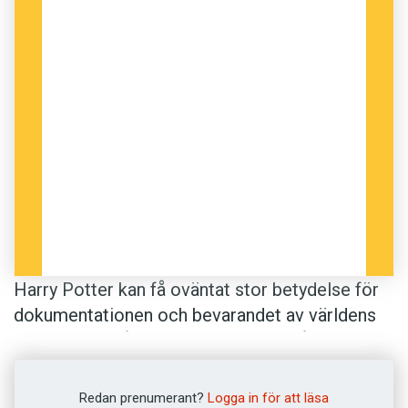
Harry Potter kan få oväntat stor betydelse för
dokumentationen och bevarandet av världens
minoritetsspråk. Bland annat har språkivrare i
Skottland satt igång en kampanj för att få
böckerna om den lille ärrige trollkarlslärlingen
Redan prenumerant?
Logga in för att läsa