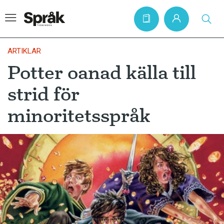
ARTIKLAR
Potter oanad källa till
Hem
strid för
Artiklar
minoritetsspråk
Krönikor
Språkfrågor
Skrivtips
Bokrecensioner
Kviss
Podden