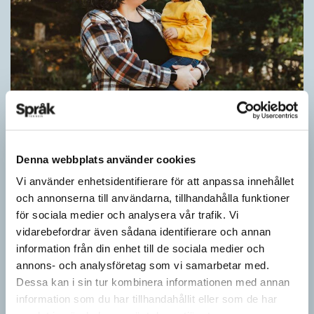
Pronomen avslöjar vem som ska tala
ARTIKLAR
Denna webbplats använder cookies
Vid två års ålder har barn begränsad förståelse för
Vi använder enhetsidentifierare för att anpassa innehållet
meningsstruktur. Ändå har tvååringar lärt sig grunderna
och annonserna till användarna, tillhandahålla funktioner
i turtagning i samtal. Förmågan utvecklas ytterligare i takt med…
för sociala medier och analysera vår trafik. Vi
vidarebefordrar även sådana identifierare och annan
information från din enhet till de sociala medier och
annons- och analysföretag som vi samarbetar med.
Dessa kan i sin tur kombinera informationen med annan
information som du har tillhandahållit eller som de har