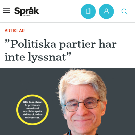
ARTIKLAR
”Politiska partier har
Hem
inte lyssnat”
Artiklar
Krönikor
Språkfrågor
Skrivtips
Bokrecensioner
Kviss
Podden