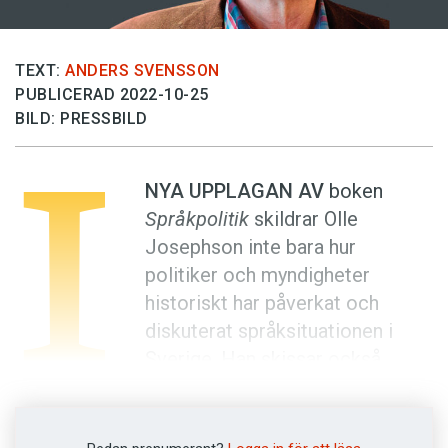
Anmäl till språkpolisen
Föreslå nyord
TEXT:
ANDERS SVENSSON
Annonsera
PUBLICERAD 2022-10-25
Prenumerera
BILD: PRESSBILD
I
Läs Språktidningen digitalt
NYA UPPLAGAN AV
boken
Press
Språkpolitik
skildrar Olle
Josephson inte bara hur
politiker och myndigheter
historiskt har påverkat och
diskuterat språksituationen i
Sverige. Han skissar också
utvecklingen sedan han skrev
första upplagan för fem år sedan.