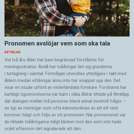
Pronomen avslöjar vem som ska tala
ARTIKLAR
Vid två års ålder har barn begränsad förståelse för
meningsstruktur. Ändå har tvååringar lärt sig grunderna
i turtagning i samtal. Förmågan utvecklas ytterligare i takt med
åldern medan ettåringar ännu inte har snappat upp den. Det
visar en studie utförd av nederländska forskare. Forskarna har
kartlagt ögonrörelserna när barn i olika åldrar tittade på filmklipp
där dialogen mellan två personer bland annat innehöll frågor –
en typ av meningar som ofta kännetecknas av att ett verb
kommer tidigt och följs av ett pronomen. När pronomenet var
du riktade tvååringarna tidigt blicken mot den som inte hade
ordet eftersom det ­signalerade att den…