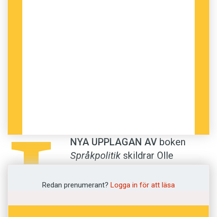
I
NYA UPPLAGAN AV
boken
Språkpolitik
skildrar Olle
Josephson inte bara hur
politiker och myndigheter
Redan prenumerant?
Logga in för att läsa
historiskt har påverkat och
diskuterat språksituationen i