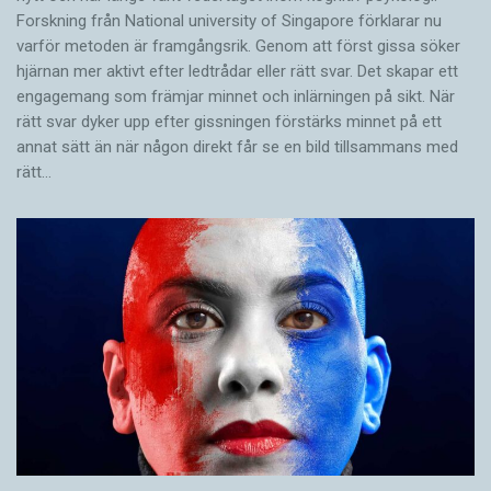
Forskning från National university of Singa­pore förklarar nu
varför metoden är framgångsrik. Genom att först gissa ­söker
hjärnan mer aktivt ­efter ledtrådar eller rätt svar. Det skapar ett
engagemang som främjar minnet och inlärningen på sikt. När
rätt svar dyker upp efter gissningen förstärks minnet på ett
annat sätt än när någon direkt får se en bild tillsammans med
rätt…