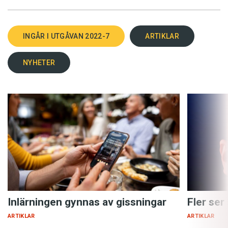
INGÅR I UTGÅVAN 2022-7
ARTIKLAR
NYHETER
Inlärningen gynnas av gissningar
Fler ser
ARTIKLAR
ARTIKLAR