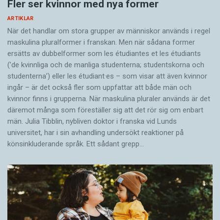
Fler ser kvinnor med nya former
ARTIKLAR
När det handlar om stora grupper av människor används i regel
maskulina pluralformer i franskan. Men när sådana ­former
ersätts av dubbel­former som les étudiantes et les étudiants
(’de kvinnliga och de manliga studenterna; studentskorna och
studenterna’) eller les étudiant·es – som visar att även kvinnor
ingår – är det också fler som uppfattar att både män och
kvinnor finns i grupperna. När maskulina pluraler används är det
där­emot många som föreställer sig att det rör sig om enbart
män. Julia Tibblin, nybliven doktor i franska vid Lunds
universitet, har i sin avhandling undersökt reaktioner på
könsinkluderande språk. Ett sådant grepp…