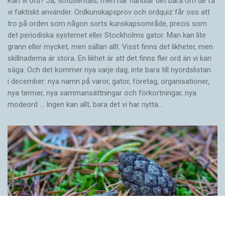
Kan vi ord? Ja, tiotusentals, men här handlar det bara om de få
vi faktiskt använder. Ordkunskapsprov och ordquiz får oss att
tro på orden som någon sorts kunskapsområde, precis som
det periodiska systemet eller Stockholms gator. Man kan lite
grann eller mycket, men sällan allt. Visst finns det likheter, men
skillnaderna är stora. En likhet är att det finns fler ord än vi kan
säga. Och det kommer nya varje dag, inte bara till nyordslistan
i december: nya namn på varor, gator, företag, organisationer,
nya termer, nya samman­sättningar och förkortningar, nya
modeord … Ingen kan allt, bara det vi har nytta…