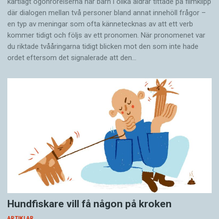
kartlagt ögonrörelserna när barn i olika åldrar tittade på filmklipp
där dialogen mellan två personer bland annat innehöll frågor –
en typ av meningar som ofta kännetecknas av att ett verb
kommer tidigt och följs av ett pronomen. När pronomenet var
du riktade tvååringarna tidigt blicken mot den som inte hade
ordet eftersom det ­signalerade att den…
Hundfiskare vill få någon på kroken
ARTIKLAR