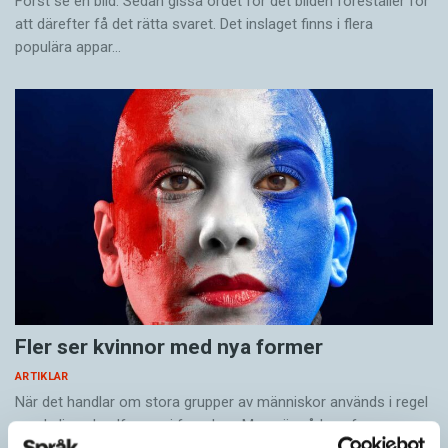
Först se en bild. Sedan gissa ordet för det bilden föreställer för
att därefter få det rätta svaret. Det inslaget finns i flera
populära appar…
Fler ser kvinnor med nya former
ARTIKLAR
När det handlar om stora grupper av människor används i regel
maskulina pluralformer i franskan. Men när sådana ­former
ersätts av dubbel­former som les étudiantes…