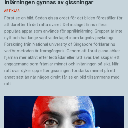
Inlärningen gynnas av gissningar
ARTIKLAR
Först se en bild. Sedan gissa ordet för det bilden föreställer för
att därefter få det rätta svaret. Det inslaget finns i flera
populära appar som används för språkinlärning. Greppet är inte
nytt och har länge varit vedertaget inom kognitiv psykologi.
Forskning från National university of Singa­pore förklarar nu
varför metoden är framgångsrik. Genom att först gissa ­söker
hjärnan mer aktivt ­efter ledtrådar eller rätt svar. Det skapar ett
engagemang som främjar minnet och inlärningen på sikt. När
rätt svar dyker upp efter gissningen förstärks minnet på ett
annat sätt än när någon direkt får se en bild tillsammans med
rätt…