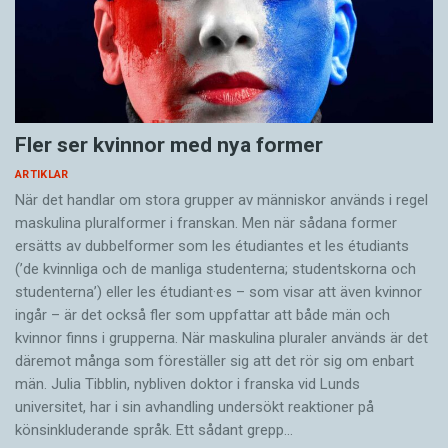
Fler ser kvinnor med nya former
ARTIKLAR
När det handlar om stora grupper av människor används i regel
maskulina pluralformer i franskan. Men när sådana ­former
ersätts av dubbel­former som les étudiantes et les étudiants
(’de kvinnliga och de manliga studenterna; studentskorna och
studenterna’) eller les étudiant·es – som visar att även kvinnor
ingår – är det också fler som uppfattar att både män och
kvinnor finns i grupperna. När maskulina pluraler används är det
där­emot många som föreställer sig att det rör sig om enbart
män. Julia Tibblin, nybliven doktor i franska vid Lunds
universitet, har i sin avhandling undersökt reaktioner på
könsinkluderande språk. Ett sådant grepp…