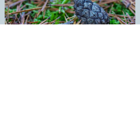
Kotten får inte tummen upp av ­
myndigheten
ARTIKLAR
Kotten är inte ett lämpligt förnamn. Det anser Skatte­verket som
i ett beslut säger nej till ett föräldra­par i Ljusdal som ville ge
nykomlingen i familjen Kotten som andranamn. Enligt
myndigheten skulle namnet kunna leda till obehag för bäraren.
Kotten anses heller inte vara förenligt med svenskt namnskick
bland annat eftersom det rör sig om den bestämda formen av
ett substantiv. Innehållet på denna webbplats är
upphovsrättsligt skyddat.