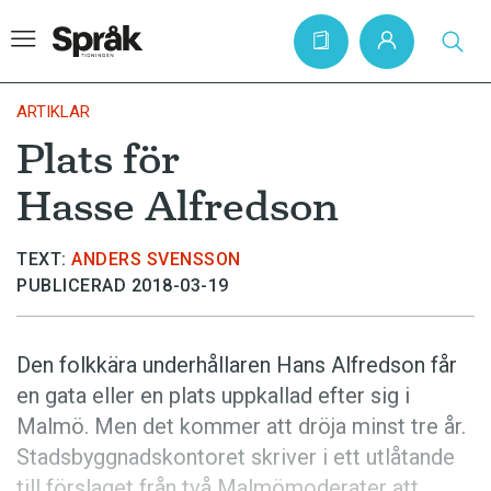
ARTIKLAR
Plats för
Hem
Hasse Alfredson
Artiklar
Krönikor
TEXT:
ANDERS SVENSSON
PUBLICERAD 2018-03-19
Språkfrågor
Skrivtips
Den folkkära underhållaren Hans Alfredson får
Bokrecensioner
en gata eller en plats uppkallad efter sig i
Kviss
Malmö. Men det kommer att dröja minst tre år.
Stadsbyggnadskontoret skriver i ett utlåtande
Podden
till förslaget från två Malmömoderater att