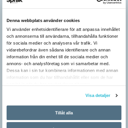
Denna webbplats använder cookies
Vi använder enhetsidentifierare för att anpassa innehållet
och annonserna till användarna, tillhandahålla funktioner
för sociala medier och analysera vår trafik. Vi
vidarebefordrar även sådana identifierare och annan
information från din enhet till de sociala medier och
annons- och analysföretag som vi samarbetar med.
Dessa kan i sin tur kombinera informationen med annan
information som du har tillhandahållit eller som de har
samlat in när du har använt deras tjänster.
Pronomen avslöjar vem som ska tala
ARTIKLAR
Visa detaljer
Vid två års ålder har barn begränsad förståelse för
meningsstruktur. Ändå har tvååringar lärt sig grunderna
Tillåt alla
i turtagning i samtal. Förmågan utvecklas ytterligare i takt med…