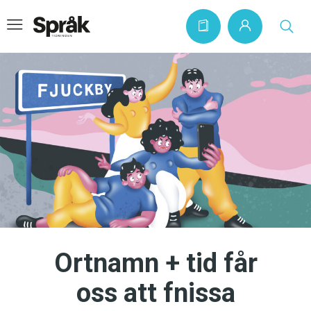
Hem
Artiklar
Krönikor
Språkfrågor
Skrivtips
Bokrecensioner
Ortnamn + tid får
Kviss
oss att fnissa
Podden