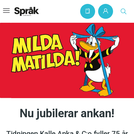
Hem
Artiklar
Krönikor
Språkfrågor
Skrivtips
Bokrecensioner
Nu jubilerar ankan!
Kviss
Podden
Tidningen Kalle Anka & C:o fyller 75 år