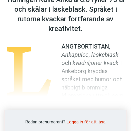
Anmäl till språkpolisen
och skålar i läskeblask. Språket i
Föreslå nyord
rutorna kvackar fortfarande av
Annonsera
L
kreativitet.
Prenumerera
Läs Språktidningen digitalt
ÅNGTBORTISTAN
,
Ankapulco
,
läskeblask
Press
och
kvadriljoner kvack
. I
Ankeborg kryddas
språket med humor och
näbbigt blommiga
idiomatiska uttryck som
kan få vilken språknörd
som helst att fnittra lätt. Som Joakim von
Ankas förvånade ”Vid alla virvlande
Redan prenumerant?
Logga in för att läsa
valutakurser!”