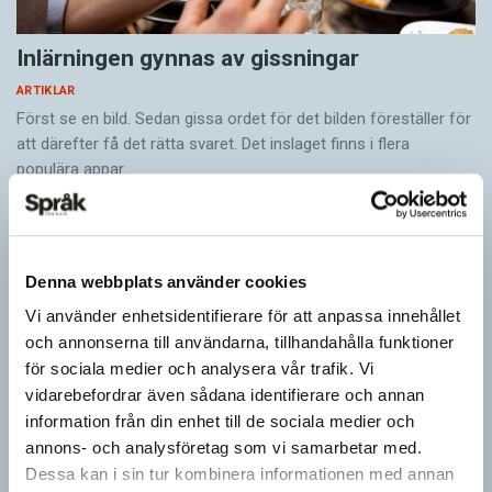
ordboksredaktioner och förlag som ger ut olika
typer av samlingar med regler och
Inlärningen gynnas av gissningar
rekommendationer.
ARTIKLAR
Först se en bild. Sedan gissa ordet för det bilden föreställer för
– Utan en sådan nämnd blir språkvård mer
att därefter få det rätta svaret. Det inslaget finns i flera
decentraliserat. För ett ganska litet språk som
populära appar…
svenskan så finns det en stor vits med att ha ett
statligt språkvårdsorgan som har ett
övergripande perspektiv på språkvård och
Denna webbplats använder cookies
språkpolitik, säger Lena Lind Palicki.
Vi använder enhetsidentifierare för att anpassa innehållet
och annonserna till användarna, tillhandahålla funktioner
”Den övergripande frågan är att vi
för sociala medier och analysera vår trafik. Vi
får en språkvård som gynnar flest
vidarebefordrar även sådana identifierare och annan
information från din enhet till de sociala medier och
människor.”
annons- och analysföretag som vi samarbetar med.
Dessa kan i sin tur kombinera informationen med annan