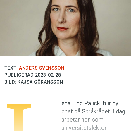
Anmäl till språkpolisen
Föreslå nyord
Annonsera
Prenumerera
Läs Språktidningen digitalt
Press
TEXT:
ANDERS SVENSSON
PUBLICERAD 2023-02-28
BILD: KAJSA GÖRANSSON
L
ena Lind Palicki blir ny
chef på Språkrådet. I dag
arbetar hon som
universitetslektor i