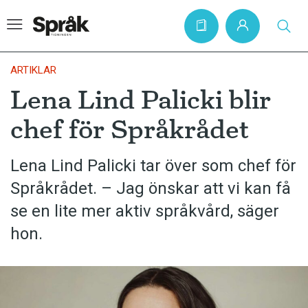
ARTIKLAR
Lena Lind Palicki blir
Hem
chef för Språkrådet
Artiklar
Krönikor
Lena Lind Palicki tar över som chef för
Språkrådet. – Jag önskar att vi kan få
Språkfrågor
se en lite mer aktiv språkvård, säger
Skrivtips
hon.
Bokrecensioner
Kviss
Podden