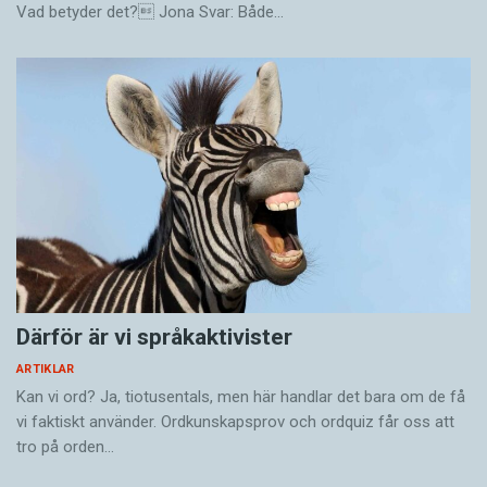
Vad betyder det? Jona Svar: Både…
kommer att behöva skrivundervisning på
samma sätt längre för att vi har chattrobotar
som kan skriva åt oss eller rätta våra texter?
Och vad genererar det för texter? Hur påverkar
tekniken vårt sätt att kommunicera?
Lena Lind Palicki tillträder i augusti. Hon
efterträder Harriet Kowalski som har blivit chef
för Språkcentrum för nationella
minoritetsspråk, en ny avdelning inom Institutet
för språk och folkminnen.
Därför är vi språkaktivister
ARTIKLAR
Kan vi ord? Ja, tiotusentals, men här handlar det bara om de få
vi faktiskt använder. Ordkunskapsprov och ordquiz får oss att
tro på orden…