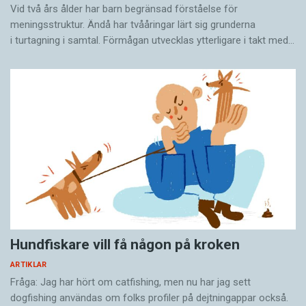
Vid två års ålder har barn begränsad förståelse för
Språkvårdens uppgift är att skapa ett så
meningsstruktur. Ändå har tvååringar lärt sig grunderna
demokratiskt språk som möjligt för så många
i turtagning i samtal. Förmågan utvecklas ytterligare i takt med…
som möjligt, säger hon.
Både språkvården och språkpolitiken står inför
en rad utmaningar. Den tekniska utvecklingen
kommer också att prägla språkutvecklingen –
även om Lena Lind Palicki i dag tycker att det
är svårt att säga exakt hur.
– Dom brännande frågorna nu är det
flerspråkiga samhället och hur vi tar tillvara
Hundfiskare vill få någon på kroken
både individers och samhällets flerspråkighet
på bästa sätt. Men det finns en rad andra frågor
ARTIKLAR
som är högaktuella. Vad gör till exempel AI
Fråga: Jag har hört om catfishing, men nu har jag sett
dogfishing användas om folks profiler på dejtningappar också.
med vår skrivkompetens? Är det så att vi inte