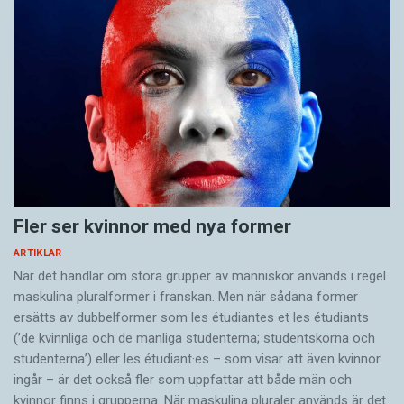
Fler ser kvinnor med nya former
ARTIKLAR
När det handlar om stora grupper av människor används i regel
maskulina pluralformer i franskan. Men när sådana ­former
ersätts av dubbel­former som les étudiantes et les étudiants
(’de kvinnliga och de manliga studenterna; studentskorna och
studenterna’) eller les étudiant·es – som visar att även kvinnor
ingår – är det också fler som uppfattar att både män och
kvinnor finns i grupperna. När maskulina pluraler används är det