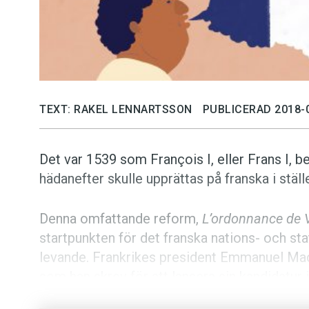
TEXT: RAKEL LENNARTSSON
PUBLICERAD 2018-
Det var 1539 som François I, eller Frans I, b
hädanefter skulle upprättas på franska i ställe
Denna omfattande reform,
L’ordonnance de V
startpunkten för det franska nations- och st
levande. Frankrikes president Emmanuel Ma
som han skrev för att lansera sin kandidatur 
valet 2017.