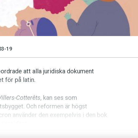
03-19
eordrade att alla juridiska dokument
t för på latin.
illers-Cotterêts
, kan ses som
atsbygget. Och reformen är högst
cron använder den exempelvis i den bok
i president-