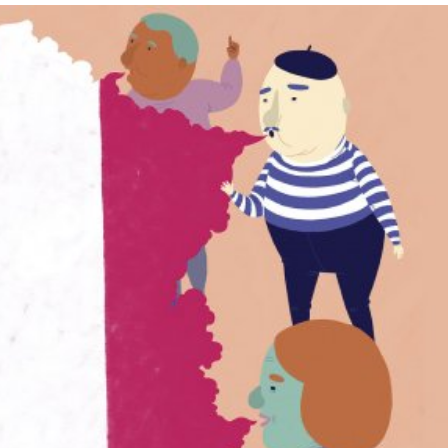
språkpolisen
rd
a
dningen digitalt