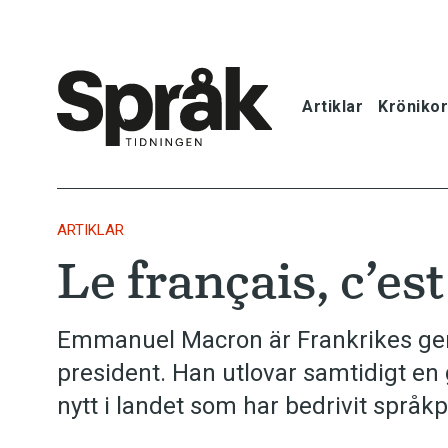
Artiklar
Krönikor
Hem
Artiklar
ARTIKLAR
Le français, c’est
Krönikor
Språkfrågor
Emmanuel Macron är Frankrikes ge
president. Han utlovar samtidigt en
Skrivtips
nytt i landet som har bedrivit språk
Bokrecensi