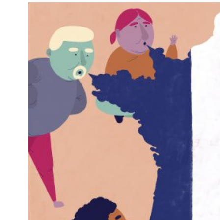
Kviss
Podden
Anmäl till 
Föreslå nyo
Annonsera
Prenumerer
Läs Språkti
Press