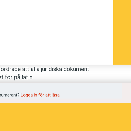
 till avkoloniseringen, togs de första
tet mellan fransktalande länder. Det rör
ll utvecklingsfrågor. Samarbetet
1986 hålls vartannat år ett toppmöte
msländer som i dag utgör
l’Organisation
eordrade att alla juridiska dokument
menien. President Macron förväntas vara
t för på latin.
om i november utsågs till presidentens
illers-Cotterêts
, kan ses som
numerant?
Logga in för att läsa
atsbygget. Och reformen är högst
cron använder den exempelvis i den bok
i president-