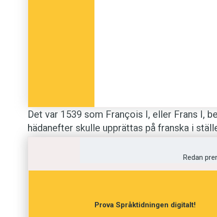
Redan på 1960-talet, alltså i direkt anslutning
initiativen till att institutionalisera samarbe
sig om allt från utbyten mellan universitet ti
intensifierades under 1980-talet, och sedan 
som samlar statscheferna från de 84 medle
Internationale de la Francophonie
(OIF).
Det var 1539 som François I, eller Frans I, b
I höst är det dags igen, den här gången i Ar
hädanefter skulle upprättas på franska i ställe
där, troligtvis i sällskap av Leïla Slimani, s
permanenta representant vid OIF.
Denna omfattande reform,
L’ordonnance de V
Redan pre
startpunkten för det franska nations- och st
levande. Frankrikes president Emmanuel Ma
som han skrev för att lansera sin kandidatur 
Prova Språktidningen digitalt!
valet 2017.