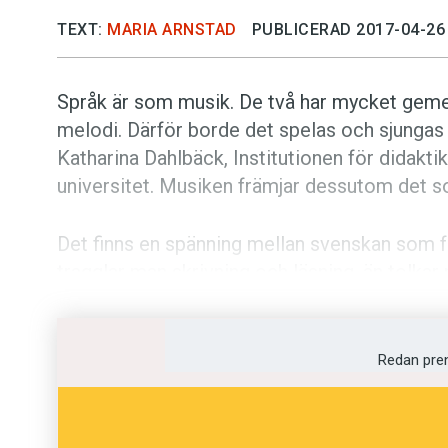
TEXT:
MARIA ARNSTAD
PUBLICERAD 2017-04-26
Språk är som musik. De två har mycket gemen
melodi. Därför borde det spelas och sjungas
Katharina Dahlbäck, Institutionen för didak
universitet. Musiken främjar dessutom det s
Det finns en spänning mellan svenskan som 
tragglar man skrivning och läsning, än tolkar 
Över tid har undervisningen tippat åt det ena
som färdighetsämne har för det mesta vägt ty
Redan pre
Katharina Dahlbäck har studerat bägge prakti
skolåren. Hon har funnit en gynnsam korsbef
musiken påverkar språkinlärningen, och det t