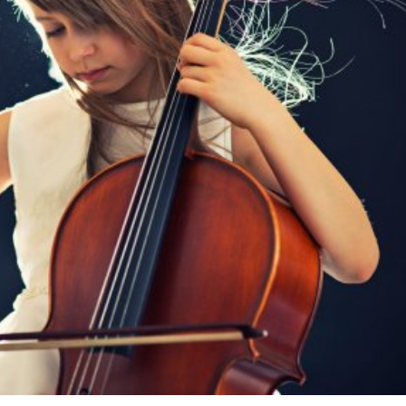
språkpolisen
rd
a
dningen digitalt