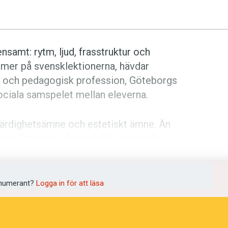
samt: rytm, ljud, frasstruktur och
 mer på svensklektionerna, hävdar
tik och pedagogisk profession, Göteborgs
ociala samspelet mellan eleverna.
färdighetsämne och estetiskt ämne. Än
man litteratur, skapar bild och musik.
 eller det andra hållet. Men svenskan
ngst, enligt både lärare och kursplaner.
numerant?
Logga in för att läsa
kerna i undervisningen under de första
ruktning mellan musik och språk, där
alade och skrivna språket påverkar