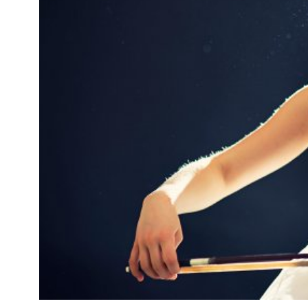
Kviss
Podden
Anmäl till 
Föreslå nyo
Annonsera
Prenumerer
Läs Språkti
Press