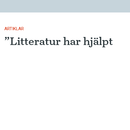
ARTIKLAR
”Litteratur har hjälpt
språket att överleva”
Serigne Balla Lo är språkforskare och
moders­målslärare i wolof.