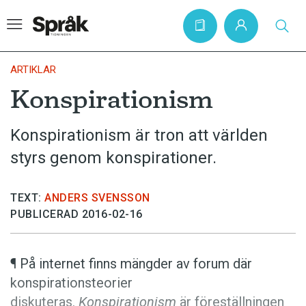
ARTIKLAR
Konspirationism
Hem
Konspirationism är tron att världen
Artiklar
styrs genom konspirationer.
Krönikor
Språkfrågor
TEXT:
ANDERS SVENSSON
Skrivtips
PUBLICERAD 2016-02-16
Bokrecensioner
Kviss
¶ På internet finns mängder av forum där
konspirationsteorier
Podden
diskuteras.
Konspirationism
är föreställningen