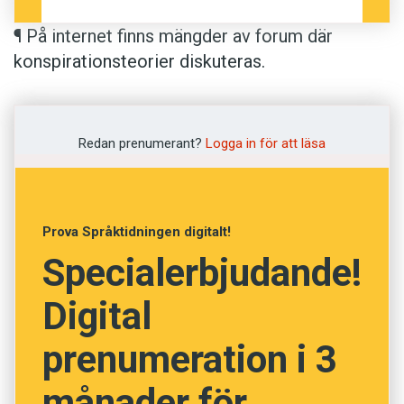
¶ På internet finns mängder av forum där
konspirationsteorier diskuteras.
Konspirationism
är föreställningen om att
händelser antingen hittas på eller beställts av
hemliga makthavare. Ett sådant exempel är
Redan prenumerant?
Logga in för att läsa
teorin att terrorattacken mot World Trade
Center i New York den 11 september 2001 var
ett bombdåd. Så här beskrivs
konspirationism
i
Prova Språktidningen digitalt!
Expo: ”Konspirationismen fungerar som en
Specialerbjudande!
global alternativ politisk berättelse om
världen.”
Digital
prenumeration i 3
månader för