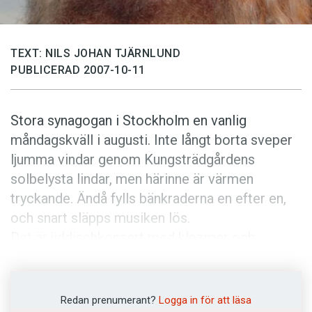
Anmäl till språkpolisen
Föreslå nyord
TEXT: NILS JOHAN TJÄRNLUND
Annonsera
PUBLICERAD 2007-10-11
Prenumerera
Läs Språktidningen digitalt
Stora synagogan i Stockholm en vanlig
Press
måndagskväll i augusti. Inte långt borta sveper
ljumma vindar genom Kungsträdgårdens
solbelysta lindar, men härinne är värmen
tryckande. Ändå fylls bänkraderna en efter en,
och snart släpps musiken lös.
Det är jiddischkonsert med klezmer och
nykomponerad jazzmusik till jiddischpoeten
Itzik Mangers ballader. Stora känslor, glädje,
sorg, vemod, förtröstan och en explosivitet så
Redan prenumerant?
Logga in för att läsa