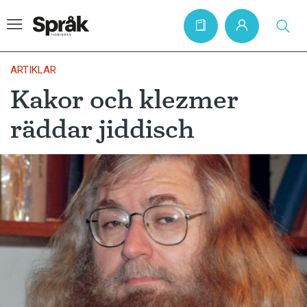
ARTIKLAR
Kakor och klezmer
Hem
räddar jiddisch
Artiklar
Krönikor
Språkfrågor
Skrivtips
Bokrecensioner
Kviss
Podden