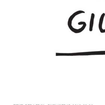
Kviss
Podden
Anmäl till 
Föreslå nyo
Annonsera
Prenumerer
Läs Språkti
Press