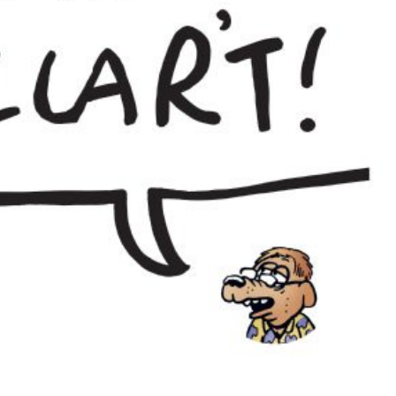
språkpolisen
rd
a
dningen digitalt