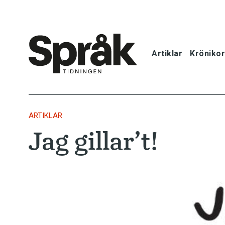
Artiklar
Krönikor
Hem
Artiklar
ARTIKLAR
Jag gillar’t!
Krönikor
Språkfrågor
Skrivtips
Bokrecensi