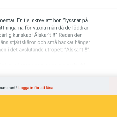
tar. En tjej skrev att hon ”lyssnar på
ttningarna för vuxna män då de löddrar
ärlig kunskap! Älskar’t!!!” Redan den
äns stjärtskåror och små badkar hänger
i det avslutande utropet: ”Älskar’t!!!”.
 Det är ett pronomen som hängs direkt
r på.
Jag gört
kan exempelvis den säga
klarart
kan bli konstaterandet efteråt.
d som dagens skriftspråksnorm
numerant?
Logga in för att läsa
 det
. Som enklitiskt pronomen
 Men språkhistoriskt har vi, som så ofta,