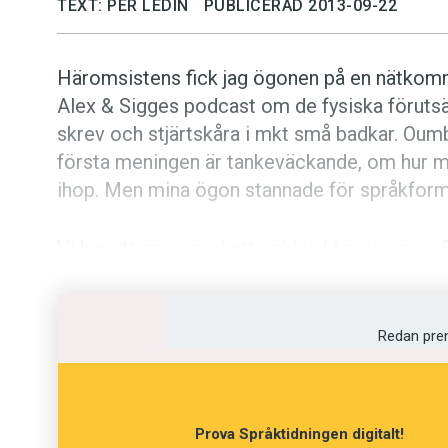
TEXT: PER LEDIN
PUBLICERAD 2013-09-22
Häromsistens fick jag ögonen på en nätkommen
Alex & Sigges podcast om de fysiska förutsä
skrev och stjärtskåra i mkt små badkar. Oumb
första meningen är tankeväckande, om hur m
ihop. Men mina ögon stannade för språkformen 
Vi har att göra med ett
enklitiskt pronomen
.
på verbet. I tal är det så, det är inget vi tänke
som kliver ner i ett minimalt badkar, och
jag 
Talspråkligt är
älskart
,
gört
och
klarart
ett or
Redan pre
behandlar som två:
älskar det
,
gör det
,
klarar
reduceras
det
till ändelsen
-t
.
Prova Språktidningen digitalt!
Detta kan tyckas visa hur språket förflackas.