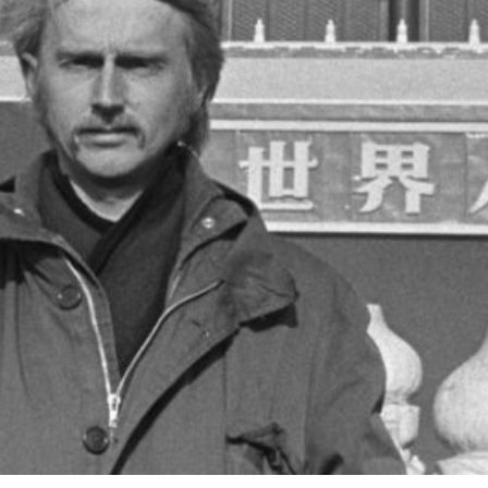
språkpolisen
rd
a
dningen digitalt