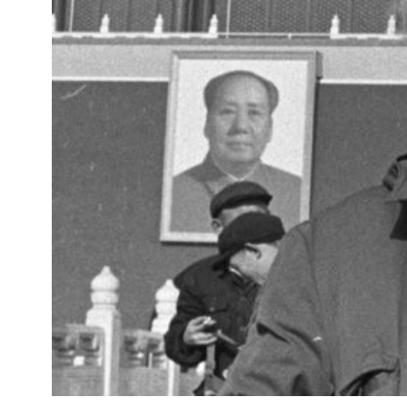
Kviss
Podden
Anmäl till 
Föreslå nyo
Annonsera
Prenumerer
Läs Språkti
Press