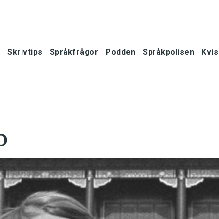
Skrivtips
Språkfrågor
Podden
Språkpolisen
Kvis
o
oner