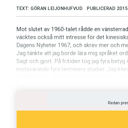
TEXT: GÖRAN LEIJONHUFVUD
PUBLICERAD 2015
Mot slutet av 1960-talet rådde en vänsterradi
väcktes också mitt intresse för det kinesiska
Dagens Nyheter 1967, och skrev mer och me
Jag tänkte att jag borde lära mig språket orde
Sagt och gjort. På fritiden tog jag fyra betyg 
motsvarande fyra terminers studier. Jag klara
utlandssidan, vilket kompenserades med extr
Resorna till och från jobbet eller universitet
tillbringade jag tillsammans med mina små ki
Redan pre
skrivit ett tecken, på andra sidan uttalet oc
på korten fram och tillbaka under hela resan.