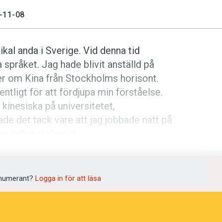
-11-08
kal anda i Sverige. Vid denna tid
 språket. Jag hade blivit anställd på
r om Kina från Stockholms horisont.
ntligt för att fördjupa min förståelse.
i kinesiska på universitetet,
de det tack vare att jag jobbade natt på
a ledighet dagtid.
et med buss, tunnelbana eller taxi
nesiska kort. På ena sidan hade jag
numerant?
Logga in för att läsa
h betydelsen. Så jag bläddrade och vände