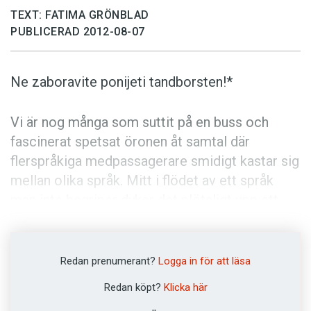
Anmäl till språkpolisen
TEXT: FATIMA GRÖNBLAD
Föreslå nyord
PUBLICERAD 2012-08-07
Annonsera
Ne zaboravite ponijeti tandborsten!*
Prenumerera
Läs Språktidningen digitalt
Vi är nog många som suttit på en buss och
Press
fascinerat spetsat öronen åt samtal där
flerspråkiga medpassagerare smidigt kastar sig
mellan olika språk. Mitt i flödet av ett språk
man inte begriper dyker det plötsligt upp ett
ord eller en hel mening på svenska.
Vi tar till de medel vi har för att kommunicera
Redan prenumerant?
Logga in för att läsa
med varandra. Och om det behövs kommer vi –
Redan köpt?
Klicka här
medvetet eller omedvetet – att växla mellan