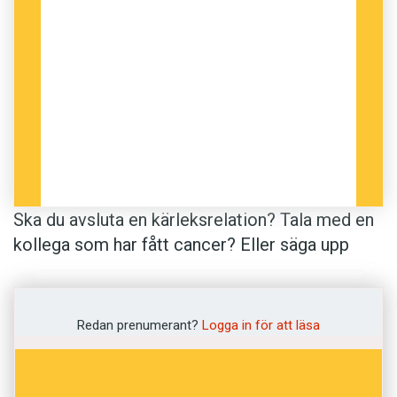
[Undersökning av Novus]
Ska du avsluta en kärleksrelation? Tala med en
kollega som har fått cancer? Eller säga upp
kontakten med din mamma?
Ibland måste man ta ordentlig sats innan man
Redan prenumerant?
Logga in för att läsa
inleder ett samtal. Retorikern Elaine Eksvärd
har skrivit boken
Vi måste prata
, där hon listar
våra värsta samtal i vardagen. I topp hamnar