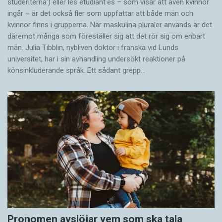
studenterna’) eller les étudiant·es – som visar att även kvinnor
ingår – är det också fler som uppfattar att både män och
kvinnor finns i grupperna. När maskulina pluraler används är det
där­emot många som föreställer sig att det rör sig om enbart
män. Julia Tibblin, nybliven doktor i franska vid Lunds
universitet, har i sin avhandling undersökt reaktioner på
könsinkluderande språk. Ett sådant grepp…
Pronomen avslöjar vem som ska tala