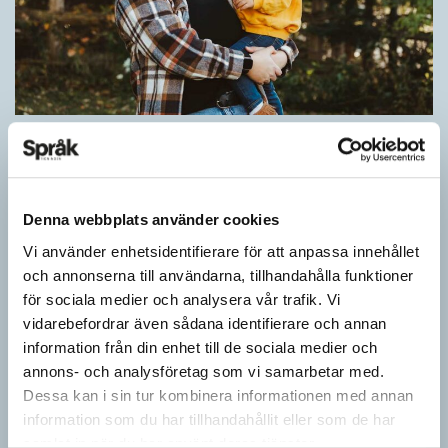
Pronomen avslöjar vem som ska tala
ARTIKLAR
Vid två års ålder har barn begränsad förståelse för
meningsstruktur. Ändå har tvååringar lärt sig grunderna
Denna webbplats använder cookies
i turtagning i samtal. Förmågan utvecklas ytterligare i takt med…
Vi använder enhetsidentifierare för att anpassa innehållet
och annonserna till användarna, tillhandahålla funktioner
för sociala medier och analysera vår trafik. Vi
vidarebefordrar även sådana identifierare och annan
information från din enhet till de sociala medier och
annons- och analysföretag som vi samarbetar med.
Dessa kan i sin tur kombinera informationen med annan
information som du har tillhandahållit eller som de har
samlat in när du har använt deras tjänster.