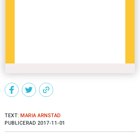
Säga upp en vänskapsrelation.
Samtala med personer som förklarar saker
du redan vet.
[Undersökning av Novus]
TEXT:
MARIA ARNSTAD
PUBLICERAD 2017-11-01