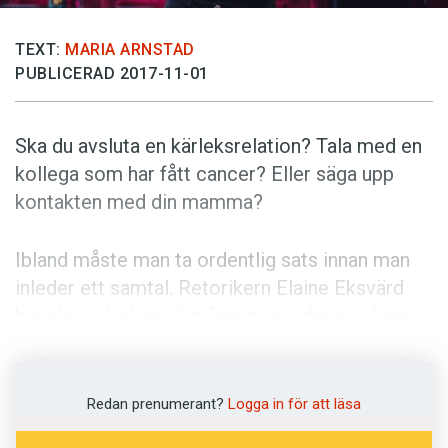
Anmäl till språkpolisen
Föreslå nyord
TEXT:
MARIA ARNSTAD
PUBLICERAD 2017-11-01
Annonsera
Prenumerera
Ska du avsluta en kärleksrelation? Tala med en
Läs Språktidningen digitalt
kollega som har fått cancer? Eller säga upp
Press
kontakten med din mamma?
Ibland måste man ta ordentlig sats innan man
inleder ett samtal. Retorikern Elaine Eksvärd
har skrivit boken
Vi måste prata
, där hon listar
våra värsta samtal i vardagen. I topp hamnar
samtalet med en familjemedlem som man vill
bryta med.
Redan prenumerant?
Logga in för att läsa