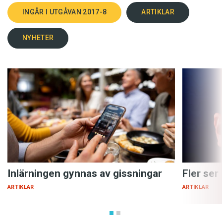
INGÅR I UTGÅVAN 2017-8
ARTIKLAR
NYHETER
Inlärningen gynnas av gissningar
Fler ser
ARTIKLAR
ARTIKLAR