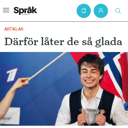
ARTIKLAR
Därför låter de så glada
Hem
Artiklar
Krönikor
Språkfrågor
Skrivtips
Bokrecensioner
Kviss
Podden