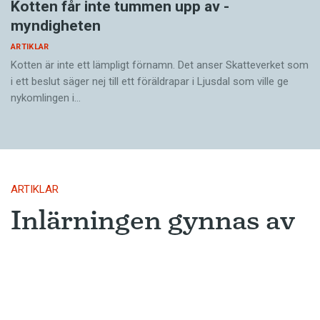
Kotten får inte tummen upp av ­
myndigheten
ARTIKLAR
Kotten är inte ett lämpligt förnamn. Det anser Skatte­verket som
i ett beslut säger nej till ett föräldra­par i Ljusdal som ville ge
nykomlingen i…
ARTIKLAR
Inlärningen gynnas av
gissningar
Ny forskning avslöjar varför metoden
som många språkinlärningsappar