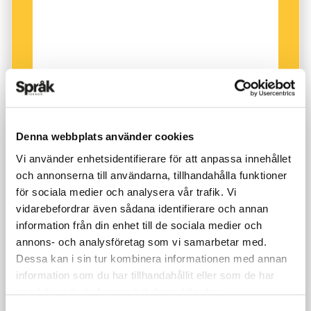
till den milda grad som Oslobor.
Den viktiga skillnaden har att göra med hur
språkmelodin är ”fästad” i stavelserna, alltså
hur språkmelodin följer orden. Man kan säga att
de västsvenska dialekterna har fler
”fästpunkter” för språkmelodin än de
Denna webbplats använder cookies
östnorska. I långa ord som
Vi använder enhetsidentifierare för att anpassa innehållet
vänskapskorruptionen eller ordførerspørsmålet
och annonserna till användarna, tillhandahålla funktioner
märks skillnaden tydligt. I både västsvenska
för sociala medier och analysera vår trafik. Vi
och östnorska går tonerna först ner och sedan
vidarebefordrar även sådana identifierare och annan
upp, men i västsvenska sitter den låga tonen
information från din enhet till de sociala medier och
fast i den sista betonade stavelsen. Först
annons- och analysföretag som vi samarbetar med.
Dessa kan i sin tur kombinera informationen med annan
därefter kommer den avslutande höga tonen
information som du har tillhandahållit eller som de har
(prova själv att uttala dessa ord på
samlat in när du har använt deras tjänster.
göteborgska). I östnorskan sitter denna låga