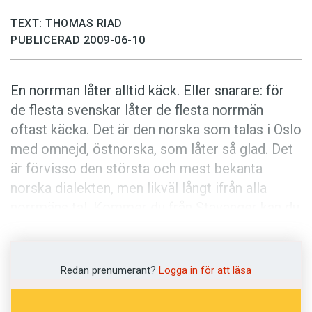
Anmäl till språkpolisen
TEXT: THOMAS RIAD
Föreslå nyord
PUBLICERAD 2009-06-10
Annonsera
Prenumerera
En norrman låter alltid käck. Eller snarare: för
Läs Språktidningen digitalt
de flesta svenskar låter de flesta norrmän
oftast käcka. Det är den norska som talas i Oslo
Press
med omnejd, östnorska, som låter så glad. Det
är förvisso den största och mest bekanta
norska dialekten, men likväl långt ifrån alla
norrmäns tal. Kommer du från Stavanger kan du
säga att du är deprimerad utan att en svensk
drar på smilbanden.
Redan prenumerant?
Logga in för att läsa
Men varför låter vissa norrmän så uppåt i
svenska öron? Om du försöker härma norska