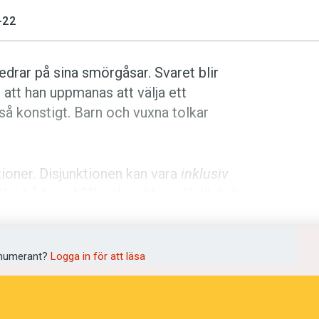
-22
edrar på sina smörgåsar. Svaret blir
att han uppmanas att välja ett
e så konstigt. Barn och vuxna tolkar
tioner. Disjunktionen kan vara
inklusiv
eller både och?”) och
exklusiv
(”vill du ha
 Den
exklusiva disjunktionen
tillåter bara
numerant?
Logga in för att läsa
rn tre till sex år inte tolkar
eller
som en
m en inklusiv disjunktion – alltså ungefär
ycks också Nalle Puh fungera.