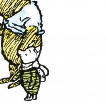
språkpolisen
rd
a
dningen digitalt