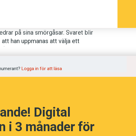
edrar på sina smörgåsar. Svaret blir
att han uppmanas att välja ett
e så konstigt. Barn och vuxna tolkar
numerant?
Logga in för att läsa
tioner. Disjunktionen kan vara
inklusiv
eller både och?”) och
exklusiv
(”vill du ha
 Den
exklusiva disjunktionen
tillåter bara
ande! Digital
rn tre till sex år inte tolkar
eller
som en
 i 3 månader för
m en inklusiv disjunktion – alltså ungefär
ycks också Nalle Puh fungera.