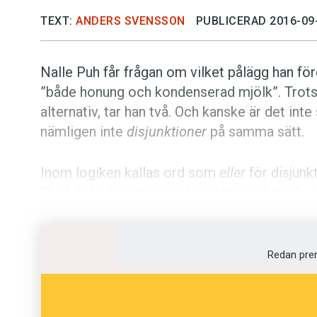
TEXT:
ANDERS SVENSSON
PUBLICERAD 2016-09
Nalle Puh får frågan om vilket pålägg han för
”både honung och kondenserad mjölk”. Trots 
alternativ, tar han två. Och kanske är det int
nämligen inte
disjunktioner
på samma sätt.
Inom logiken kallas ord som
eller
för disjunk
(”vill du ha honung eller kondenserad mjölk 
antingen honung eller kondenserad mjölk?”).
ett val, medan den
inklusiva
tillåter flera.
Redan pre
Forskare i lingvistik kan nu visa att barn i ålde
exklusiv disjunktion. I stället tolkas ordet so
på samma sätt som konjunktonen
och
. Så t