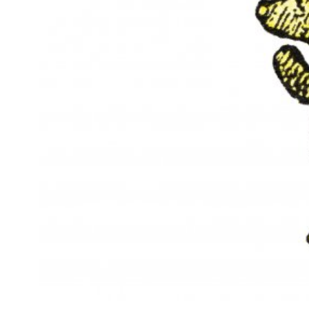
Kviss
Podden
Anmäl till 
Föreslå nyo
Annonsera
Prenumerer
Läs Språkti
Press