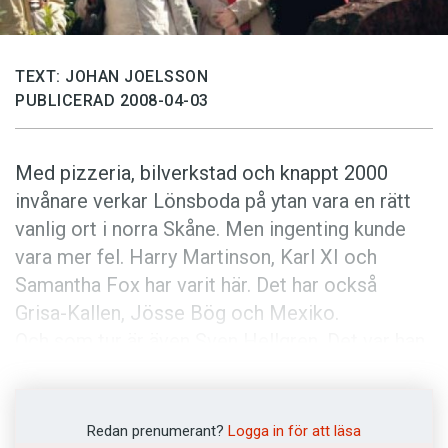
Anmäl till språkpolisen
Föreslå nyord
TEXT: JOHAN JOELSSON
Annonsera
PUBLICERAD 2008-04-03
Prenumerera
Läs Språktidningen digitalt
Med pizzeria, bilverkstad och knappt 2000
Press
invånare verkar Lönsboda på ytan vara en rätt
vanlig ort i norra Skåne. Men ingenting kunde
vara mer fel. Harry Martinson, Karl XI och
Samantha Fox har varit här. Det har också
Grisa-Kallen, Jösse Bög och Mexiko.
Och som tur är även Sven Hellgren. Det var han
som startade öknamnsgruppen 1994, och
sedan dess har han grävt i kyrkböcker och
bygdeskrifter. Intresset för ögenaanen som de
Redan prenumerant?
Logga in för att läsa