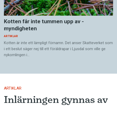
På Lönsboda kyrkogård har Sven Hellgren och
cirkeldeltagarna givit upp för dagen. Ett par nya
öknamn kan föras till listan. Nu väntar den
Kotten får inte tummen upp av ­
obligatoriska kaffetåren nere i byn. Forskningen
myndigheten
ska i framtiden förhoppningsvis mynna ut i en
bok. Något slut på inventeringen ser Sven
ARTIKLAR
Kotten är inte ett lämpligt förnamn. Det anser Skatte­verket som
Hellgren inte.
i ett beslut säger nej till ett föräldra­par i Ljusdal som ville ge
– Det här handlar ju i allra högsta grad om vårt
nykomlingen i…
kulturarv, säger han.
ARTIKLAR
Inlärningen gynnas av
gissningar