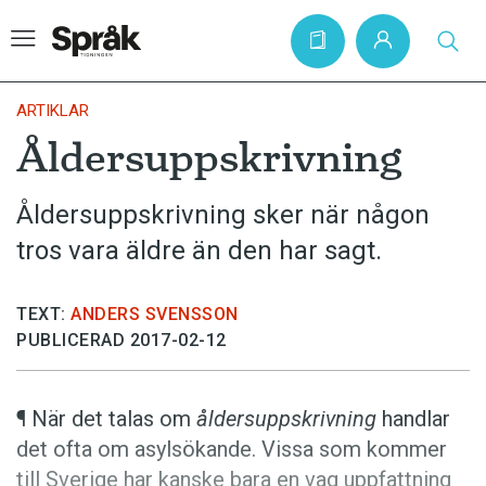
ARTIKLAR
Åldersuppskrivning
Hem
Åldersuppskrivning sker när någon
Artiklar
tros vara äldre än den har sagt.
Krönikor
Språkfrågor
TEXT:
ANDERS SVENSSON
Skrivtips
PUBLICERAD 2017-02-12
Bokrecensioner
Kviss
¶ När det talas om
åldersuppskrivning
handlar
det ofta om asylsökande. Vissa som kommer
Podden
till Sverige har kanske bara en vag uppfattning