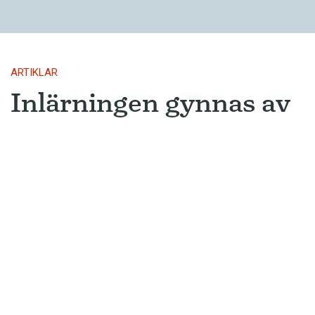
ARTIKLAR
Inlärningen gynnas av
gissningar
Ny forskning avslöjar varför metoden
som många språkinlärningsappar
använder är så framgångsrik.