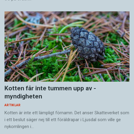
Kotten får inte tummen upp av ­
myndigheten
ARTIKLAR
Kotten är inte ett lämpligt förnamn. Det anser Skatte­verket som
i ett beslut säger nej till ett föräldra­par i Ljusdal som ville ge
nykomlingen i…