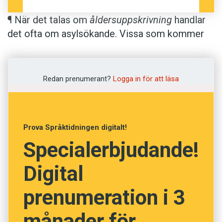
¶ När det talas om
åldersuppskrivning
handlar
det ofta om asylsökande. Vissa som kommer
till Sverige har kanske bara en vag uppfattning
om hur gamla de är. Andra kan uppge en lägre
ålder för att vinna fördelar. Den som inte har
Redan prenumerant?
Logga in för att läsa
fyllt 18 år har andra förutsättningar än äldre att
få stanna i Sverige. Alingsås Tidning berättar
vid vilka omständigheter som
Prova Språktidningen digitalt!
åldersuppskrivning vidtas: ”Åldersuppskrivning
Specialerbjudande!
görs när Migrationsverket bedömer att en
person är äldre än hen uppgivit.”
Digital
prenumeration i 3
månader för