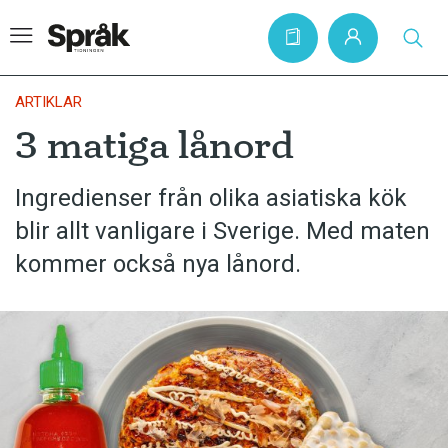
ARTIKLAR
3 matiga lånord
Hem
Ingredienser från olika asiatiska kök
Artiklar
blir allt vanligare i Sverige. Med maten
Krönikor
kommer också nya lånord.
Språkfrågor
Skrivtips
Bokrecensioner
Kviss
Podden