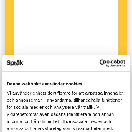
gräddas.
Okonomiyaki
är bildat till
okonomi
,
’som du vill’, och
yaki
, ’grillad, stekt’. I Upsala
Nya Tidning jämförs okonomiyaki med pizza:
”Okonomiyaki är japanernas svar på
kebabpizza, den är frasig, mastig och såsig.
Egentligen är det dock en pannkaka som
toppas med smaskigheter. Det finns olika typer
av okonomiyaki men den vanligaste är
Kansavarianten, en tjock pannkaka med till
exempel vitkål eller potatis i smeten.”
Denna webbplats använder cookies
Vi använder enhetsidentifierare för att anpassa innehållet
och annonserna till användarna, tillhandahålla funktioner
för sociala medier och analysera vår trafik. Vi
vidarebefordrar även sådana identifierare och annan
information från din enhet till de sociala medier och
annons- och analysföretag som vi samarbetar med.