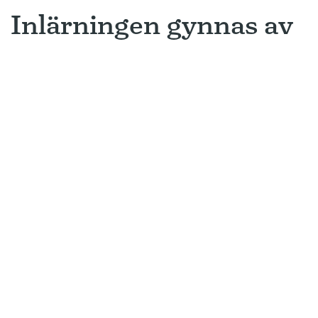
Inlärningen gynnas av
gissningar
Ny forskning avslöjar varför metoden
som många språkinlärningsappar
använder är så framgångsrik.