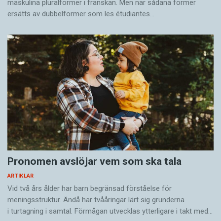
maskulina pluralformer i franskan. Men när sådana ­former
ersätts av dubbel­former som les étudiantes…
Pronomen avslöjar vem som ska tala
ARTIKLAR
Vid två års ålder har barn begränsad förståelse för
meningsstruktur. Ändå har tvååringar lärt sig grunderna
i turtagning i samtal. Förmågan utvecklas ytterligare i takt med…