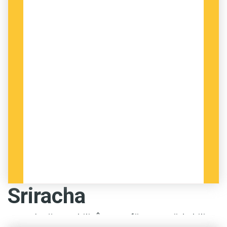
Sriracha
Sriracha
är en chilisås som förutom röd chili