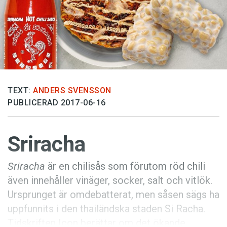
Anmäl till språkpolisen
Föreslå nyord
Annonsera
Prenumerera
Läs Språktidningen digitalt
TEXT:
ANDERS SVENSSON
Press
PUBLICERAD 2017-06-16
Sriracha
Sriracha
är en chilisås som förutom röd chili
även innehåller vinäger, socker, salt och vitlök.
Ursprunget är omdebatterat, men såsen sägs ha
uppfunnits i den thailändska staden Si Racha.
Tidskriften Icon berättar om det ökande