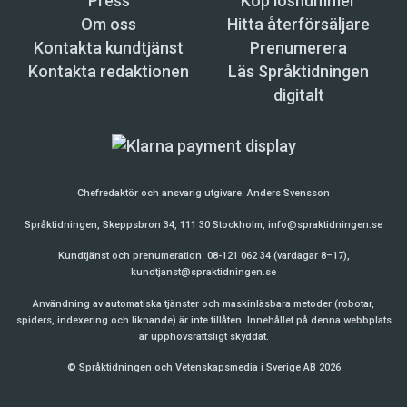
Press
Köp lösnummer
Om oss
Hitta återförsäljare
Kontakta kundtjänst
Prenumerera
Kontakta redaktionen
Läs Språktidningen
digitalt
Chefredaktör och ansvarig utgivare:
Anders Svensson
Språktidningen, Skeppsbron 34, 111 30 Stockholm,
info@spraktidningen.se
Kundtjänst och prenumeration: 08-121 062 34 (vardagar 8–17),
kundtjanst@spraktidningen.se
Användning av automatiska tjänster och maskinläsbara metoder (robotar,
spiders, indexering och liknande) är inte tillåten. Innehållet på denna webbplats
är upphovsrättsligt skyddat.
© Språktidningen och Vetenskapsmedia i Sverige AB 2026