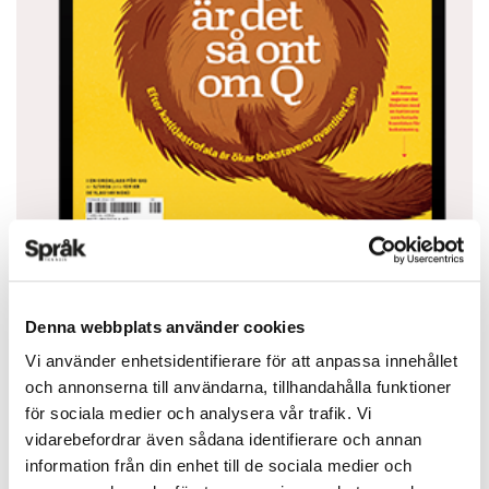
Du vet väl att du kan läsa Språktidningen i din
Denna webbplats använder cookies
mobiltelefon eller surfplatta? Ladda ned appen
Vi använder enhetsidentifierare för att anpassa innehållet
från App Store eller Google Play.
och annonserna till användarna, tillhandahålla funktioner
för sociala medier och analysera vår trafik. Vi
APP STORE
vidarebefordrar även sådana identifierare och annan
information från din enhet till de sociala medier och