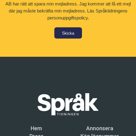
AB har rätt att spara min mejladress. Jag kommer att få ett mejl
där jag måste bekräfta min mejladress.
Läs Språktidningens
personuppgiftspolicy.
Skicka
Hem
Annonsera