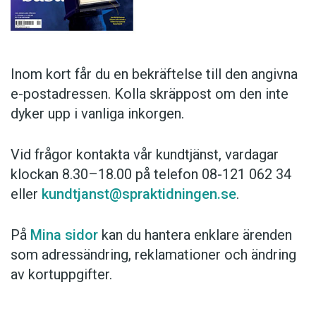
Anmäl till språkpolisen
Föreslå nyord
Annonsera
Inom kort får du en bekräftelse till den angivna
Prenumerera
e-postadressen. Kolla skräppost om den inte
Läs Språktidningen digitalt
dyker upp i vanliga inkorgen.
Press
Vid frågor kontakta vår kundtjänst, vardagar
klockan 8.30–18.00 på telefon 08-121 062 34
eller
kundtjanst@spraktidningen.se
.
På
Mina sidor
kan du hantera enklare ärenden
som adressändring, reklamationer och ändring
av kortuppgifter.