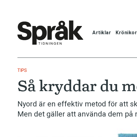
Artiklar
Krönikor
Hem
Artiklar
TIPS
Så kryddar du m
Krönikor
Språkfrågor
Nyord är en effektiv metod för att
Men det gäller att använda dem på rä
Skrivtips
Bokrecensi