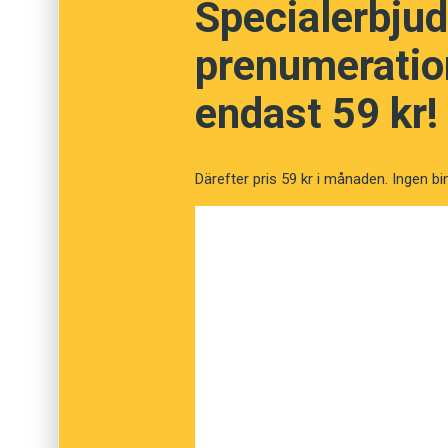
Specialerbjud
Men om ett främmande ord eller uttryck etabl
Ett nyord som på sistone har börjat använda
längre någon anledning att framhäva det. I da
som inte känner till den amerikanske höger
prenumeration
troligen så pass känt att det inte finns skäl 
Overton-fönster
förmodligen inte särskilt myck
åsikter och att
fönster
här används i bildlig b
endast 59 kr!
Ibland kan det vara bra att gå utanför ramarn
betydelse. Därför fungerar
Overton-fönster
br
ord och uttryck är det klokt att hålla sig in
hanteras i en text.
Därefter pris 59 kr i månaden. Ingen bi
Overton-fönstret
är de åsikter och politiska 
inom ramarna för vad som anses vara accepta
Joseph P. Overtons teori är att politiker sn
oproblematiskt att säga snarare än av ideolo
som har en hel del gemensamt med
åsiktsko
Ordet har lånats in i svenskan från engelskan
stor del av de nyord som kommer in i svenskan
engelskan. Ofta är de enkla att försvenska