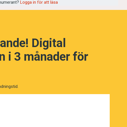
s i svenskan är
Overton-fönster
. För den
numerant?
Logga in för att läsa
debattören Joseph P. Overton säger
et. Utan att känna till hans politiska
emärkelse går det inte att lista ut ordets
a som exempel på hur nyord kan
ande! Digital
 i 3 månader för
förslag som är möjliga att presentera
belt i samhällsdebattens mittfåra.
arare styrs av vad som bedöms vara
giska motiv. Det är alltså ett begrepp
ndningstid.
rridor
.
, där det talas om
Overton window
. En
 i dag har sitt ursprung just i
 enligt samma mönster som
Overton-