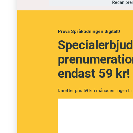
Ett nyord som på sistone har börjat använda
Redan pre
som inte känner till den amerikanske höger
Overton-fönster
förmodligen inte särskilt myck
åsikter och att
fönster
här används i bildlig b
Prova Språktidningen digitalt!
betydelse. Därför fungerar
Overton-fönster
br
Specialerbjud
hanteras i en text.
prenumeration
Overton-fönstret
är de åsikter och politiska 
inom ramarna för vad som anses vara accepta
endast 59 kr!
Joseph P. Overtons teori är att politiker sn
oproblematiskt att säga snarare än av ideolo
Därefter pris 59 kr i månaden. Ingen bi
som har en hel del gemensamt med
åsiktsko
Ordet har lånats in i svenskan från engelskan
stor del av de nyord som kommer in i svenskan
engelskan. Ofta är de enkla att försvenska