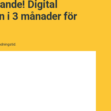
ande! Digital
erar sig i allmänspråket finns inte
s i svenskan är
Overton-fönster
. För den
g är till exempel ordet
åsiktskorridor
debattören Joseph P. Overton säger
 i 3 månader för
att använda någon särskild markering.
et. Utan att känna till hans politiska
emärkelse går det inte att lista ut ordets
a. Men när det gäller hanteringen av nya
a som exempel på hur nyord kan
om de vedertagna skrivreglernas gränser.
ndningstid.
förslag som är möjliga att presentera
belt i samhällsdebattens mittfåra.
arare styrs av vad som bedöms vara
giska motiv. Det är alltså ett begrepp
rridor
.
, där det talas om
Overton window
. En
 i dag har sitt ursprung just i
 enligt samma mönster som
Overton-