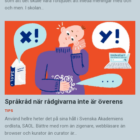
som att det skulle vara förbjudet att inleda meningar med och
och men. I skolan…
Språkråd när rådgivarna inte är överens
TIPS
Använd hellre heter det på sina håll i Svenska Akade­miens
ordlista, SAOL. Bättre med rom än zigenare, webbläsare än
browser och kurator än curator är…