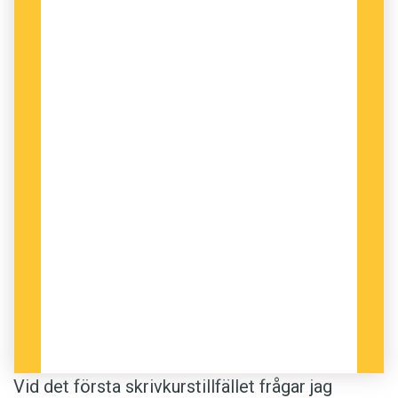
processer – och det är frågor som kräver en
engagerad led­ning. Och chefer som vill gå på
kurs.
Vid det första skrivkurstillfället frågar jag