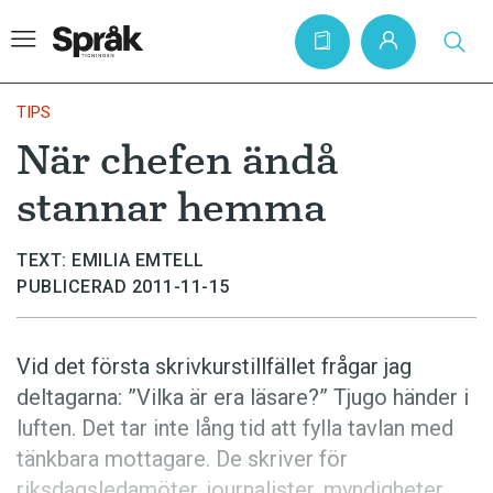
TIPS
När chefen ändå
Hem
stannar hemma
Artiklar
Krönikor
TEXT: EMILIA EMTELL
PUBLICERAD 2011-11-15
Språkfrågor
Skrivtips
Vid det första skrivkurstillfället frågar jag
Bokrecensioner
deltagarna: ”Vilka är era läsare?” Tjugo händer i
Kviss
luften. Det tar inte lång tid att fylla tavlan med
tänkbara mottagare. De skriver för
Podden
riksdagsledamöter, journalister, myndigheter,