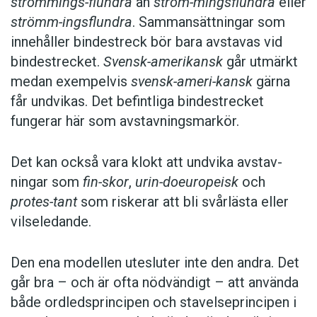
strömmings-flundra
än
ström-mingsflundra
eller
strömm-ingsflundra
. Sammansättningar som
innehåller bindestreck bör bara avstavas vid
bindestrecket.
Svensk-amerikansk
går utmärkt
medan exempelvis
svensk-ameri-kansk
gärna
får undvikas. Det befintliga bindestrecket
fungerar här som avstavningsmarkör.
Det kan också vara klokt att undvika avstav­
ningar som
fin-skor
,
urin-doeuropeisk
och
protes-tant
som riskerar att bli svårlästa eller
vilseledande.
Den ena modellen utesluter inte den andra. Det
går bra – och är ofta nödvändigt – att använda
både ordledsprincipen och stavelseprincipen i