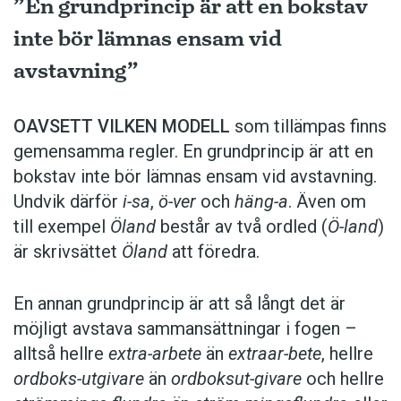
”En grundprincip är att en bokstav
inte bör lämnas ensam vid
avstavning”
OAVSETT VILKEN MODELL
som tillämpas finns
gemensamma regler. En grundprincip är att en
bokstav inte bör lämnas ensam vid avstavning.
Undvik därför
i-sa
,
ö-ver
och
häng-a
. Även om
till exempel
Öland
består av två ordled (
Ö-land
)
är skrivsättet
Öland
att föredra.
En annan grundprincip är att så långt det är
möjligt avstava sammansättningar i fogen –
alltså hellre
extra-arbete
än
extraar-bete
, hellre
ordboks-utgivare
än
ordboksut-givare
och hellre