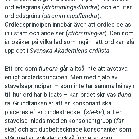
ordledsgräns (
strömmings-flundra
) och en liten
ordledsgräns (
strömm-ingsflundra
).
Ordledsprincipen innebär även att ordled delas
in i stam och ändelser (
strömming-ar
). Den som
är osäker på vilka led som ingår i ett ord kan slå
upp det i
Svenska Akademiens ordlista
.
Ett ord som
flundra
går alltså inte att avstava
enligt ordledsprincipen. Men med hjälp av
stavelseprincipen – som inte tar samma hänsyn
till hur ord har bildats – kan ordet skrivas
flund-
ra
. Grundtanken är att en konsonant ska
placeras efter bindestrecket (
ste-ka
), att en
stavelse inleds med en konsonantgrupp (
fär-
ska
) och att dubbeltecknade konsonanter som
står mellan vokaler också fungerar som