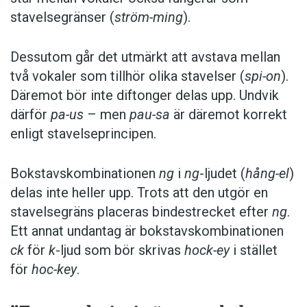
stavelsegränser (
ström-ming
).
Dessutom går det utmärkt att avstava mellan
två vokaler som tillhör olika stavelser (
spi-on
).
Däremot bör inte diftonger delas upp. Undvik
därför
pa-us
– men
pau-sa
är däremot korrekt
enligt stavelseprincipen.
Bokstavskombinationen
ng
i
ng
-ljudet (
hång-el
)
delas inte heller upp. Trots att den utgör en
stavelsegräns placeras bindestrecket efter
ng
.
Ett annat undantag är bokstavskombinationen
ck
för
k
-ljud som bör skrivas
hock-ey
i stället
för
hoc-key
.