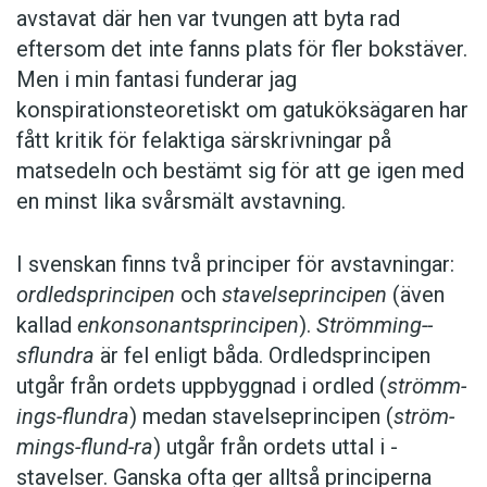
avstavat där hen var tvungen att byta rad
eftersom det inte fanns plats för fler bokstäver.
Men i min fantasi funderar jag
konspirationsteoretiskt om gatuköksägaren har
fått kritik för felaktiga särskrivningar på
matsedeln och bestämt sig för att ge igen med
en minst lika svårsmält avstavning.
I svenskan finns två principer för avstavningar:
ordledsprincipen
och
stavelseprincipen
(även
kallad
enkonsonantsprincipen
).
Strömming-­
sflundra
är fel enligt båda. ­Ordledsprincipen
utgår från ordets uppbyggnad i ordled (
strömm-
ings-flundra
) medan stavelseprincipen (
ström-
mings-flund-ra
) utgår från ordets uttal i ­
stavelser. Ganska ofta ger alltså principerna