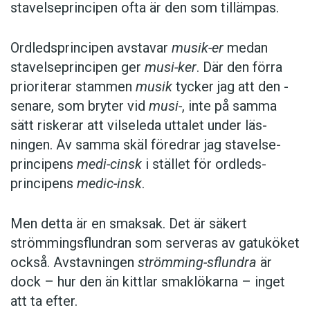
stavelseprincipen ofta är den som tillämpas.
Ordledsprincipen avstavar
musik-er
medan
stavelseprincipen ger
musi-ker
. Där den förra
prioriterar stammen
musik
tycker jag att den ­
senare, som bryter vid
musi-
, inte på samma
sätt riskerar att vilseleda uttalet under läs­
ningen. Av samma skäl föredrar jag stavelse­
principens
medi-cinsk
i stället för ordleds­
principens
medic-insk
.
Men detta är en smaksak. Det är säkert
strömmingsflundran som serveras av gatu­köket
också. Avstavningen
strömming-sflundra
är
dock – hur den än kittlar smaklökarna – inget
att ta efter.