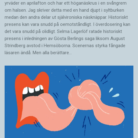
yrväder en aprilafton och har ett höganäskrus i en svångrem
om halsen. Jag skriver detta med en hand djupt i syltburken
medan den andra delar ut självironiska näsknäppar. Historiskt
presens kan vara snudd på oemotståndligt. I överdosering kan
det vara snudd på olidligt. Selma Lagerlöf ratade historiskt
presens i ­inledningen av Gösta Berlings saga liksom August
Strindberg avstod i Hemsöborna. ­Scenernas styrka fångade
läsaren ändå. Men alla berättare…