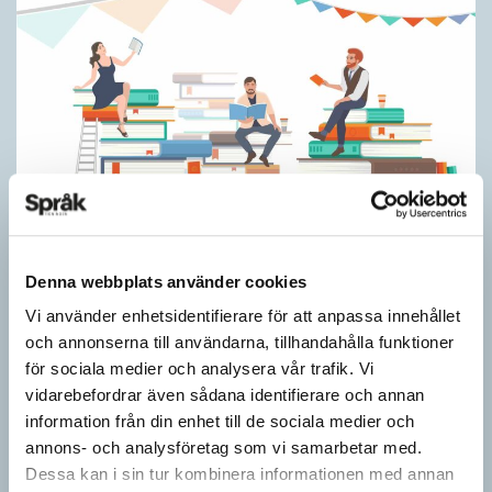
Skapa ett eget event
Denna webbplats använder cookies
TIPS
Du tycker att det saknas något. Ett arrangemang där du hade
Vi använder enhetsidentifierare för att anpassa innehållet
velat sitta i publiken. Eller stå på scen. Något för dem som gillar
och annonserna till användarna, tillhandahålla funktioner
böcker.…
för sociala medier och analysera vår trafik. Vi
vidarebefordrar även sådana identifierare och annan
information från din enhet till de sociala medier och
annons- och analysföretag som vi samarbetar med.
Dessa kan i sin tur kombinera informationen med annan