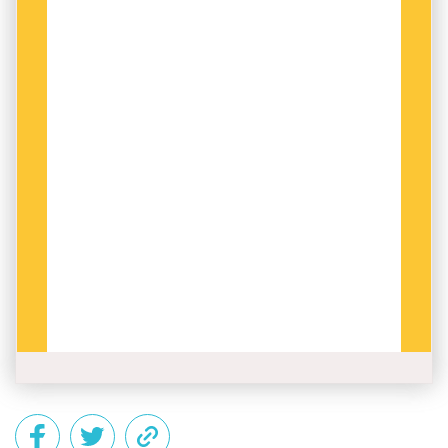
längre än till personlig utveckling för ett antal
medarbetare.
För att både texterna och skribenterna ska bli
bättre räcker det sällan med färdighetsträning.
Ofta krävs både förändrade attityder och bättre
processer – och det är frågor som kräver en
engagerad led­ning. Och chefer som vill gå på
kurs.