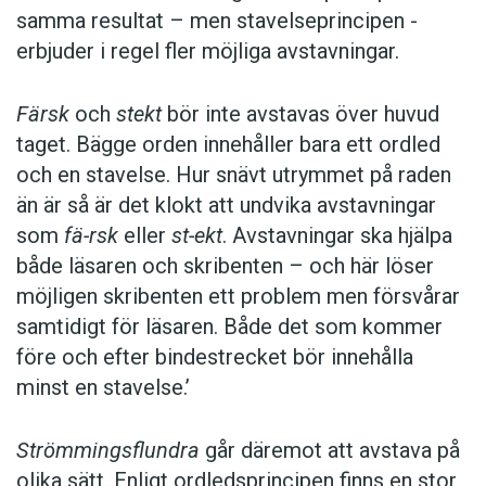
samma resultat – men stavelseprincipen ­
erbjuder i regel fler möjliga avstavningar.
Färsk
och
stekt
bör inte avstavas över huvud
taget. Bägge orden innehåller bara ett ordled
och en stavelse. Hur snävt utrymmet på raden
än är så är det klokt att undvika avstavningar
som
fä-rsk
eller
st-ekt
. Avstavningar ska hjälpa
både läsaren och skribenten – och här löser
möjligen skribenten ett problem men försvårar
samtidigt för läsaren. Både det som kommer
före och efter bindestrecket bör innehålla
minst en stavelse.’
Strömmingsflundra
går däremot att avstava på
olika sätt. Enligt ordledsprincipen finns en stor