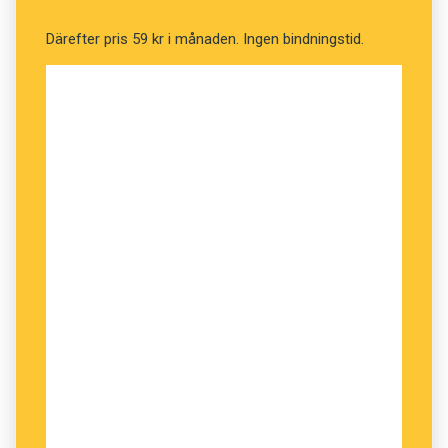
data
/
datea
>
dejta
. Men det går även här att
Därefter pris 59 kr i månaden. Ingen bindningstid.
lägga till ett efterled:
nudgepuffa
,
nudgetipsa
och så vidare.
Ola Karlsson, Språkrådet