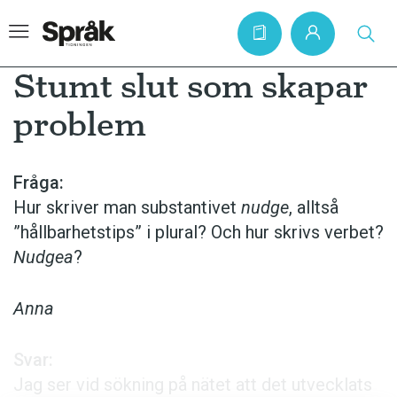
Stumt slut som skapar
problem
Hem
Artiklar
Fråga:
Hur skriver man substantivet
nudge
, alltså
Krönikor
”hållbarhets­tips” i plural? Och hur skrivs verbet?
Språkfrågor
Nudgea
?
Skrivtips
Bokrecensioner
Anna
Kviss
Svar:
Podden
Jag ser vid sökning på nätet att det utvecklats