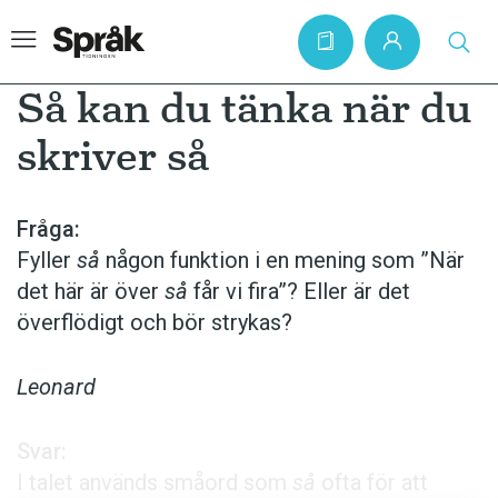
Så kan du tänka när du
skriver så
Hem
Artiklar
Fråga:
Fyller
så
någon funktion i en mening som ”När
Krönikor
det här är över
så
får vi fira”? Eller är det
Språkfrågor
överflödigt och bör strykas?
Skrivtips
Bokrecensioner
Leonard
Kviss
Svar:
Podden
I talet används små­ord som
så
ofta för att