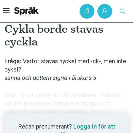
Cykla borde stavas
cyckla
Hem
Artiklar
Fråga:
Varför stavas nyckel med -ck-, men inte
cykel?
Krönikor
sanna och dottern sigrid i årskurs 5
Språkfrågor
Skrivtips
Svar:
Ordet cykel har två betydelser. Dels står
Bokrecensioner
det för betydelsen ’händelseförlopp som
upprepas med jämna mellanrum’, dels för
Kviss
betydelsen ’fortskaffningsmedel som drivs
Podden
Redan prenumerant?
Logga in för att
med pedalkraft’. Den första betydelsen är äldst.