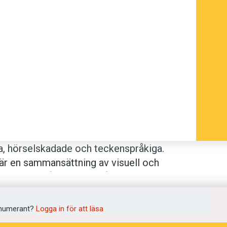
a, hörselska­dade­ och teckenspråkiga.
 är en samman­sättning av visuell och
 musik ingår teckenspråk i
numerant?
Logga in för att läsa