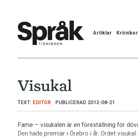
Artiklar
Krönikor
Hem
Artiklar
Visukal
Krönikor
Språkfrågor
TEXT:
EDITOR
PUBLICERAD 2012-08-21
Skrivtips
Fame – visukalen är en före­ställning för döv
Den hade premiär i Örebro i år. Ordet visukal
Bokrecensi