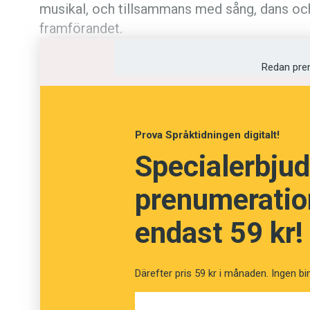
musikal, och tillsammans med sång, dans och
framförandet.
Kviss
Podden
Redan pre
Anmäl till 
Prova Språktidningen digitalt!
Föreslå nyo
Specialerbjud
Annonsera
prenumeration
Prenumerer
endast 59 kr!
Läs Språkti
Därefter pris 59 kr i månaden. Ingen bi
Press