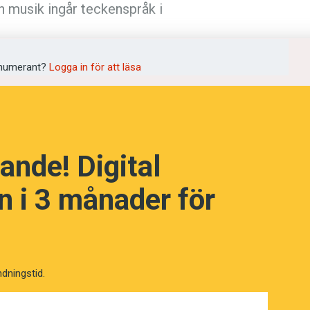
 musik ingår teckenspråk i
numerant?
Logga in för att läsa
språkpolisen
rd
ande! Digital
 i 3 månader för
a
dningen digitalt
ndningstid.