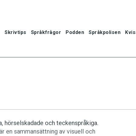
Skrivtips
Språkfrågor
Podden
Språkpolisen
Kvis
a, hörselska­dade­ och teckenspråkiga.
 är en samman­sättning av visuell och
oner