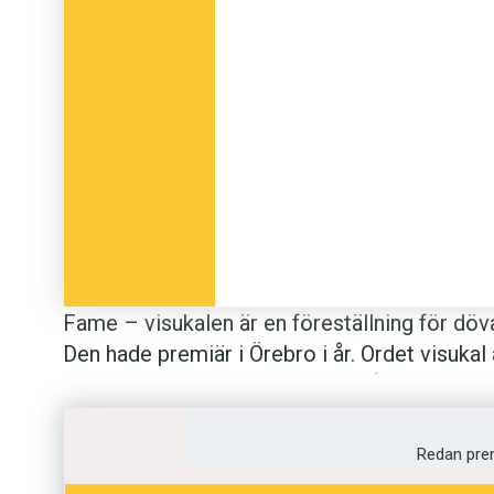
Fame – visukalen är en före­ställning för döv
Den hade premiär i Örebro i år. Ordet visukal
musikal, och tillsammans med sång, dans och
framförandet.
Redan pre