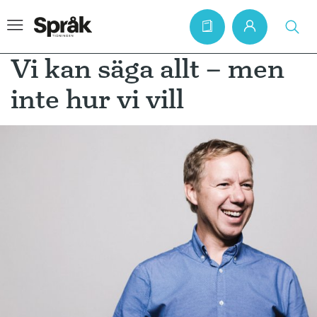
Vi kan säga allt – men
inte hur vi vill
Hem
Artiklar
Krönikor
Språkfrågor
Skrivtips
Bokrecensioner
Kviss
Podden