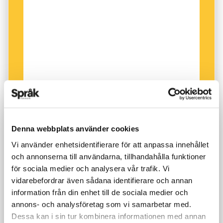
Vi har ytterst få svenska doftord (
se artikeln
här
). Ändå kan jag beskriva ganska väl hur det
luktar. Och där går det att göra en halsbrytande
jämförelse med grammatik. För som Mikael
Parkvall hävdar i artikeln om
tempus, modus
och aspekt
kan vi säga nästan allt på alla språk.
Det språkens grammatik – eller ordförråd –
bestämmer är bara
hur
det måste sägas.
Denna webbplats använder cookies
Vi använder enhetsidentifierare för att anpassa innehållet
och annonserna till användarna, tillhandahålla funktioner
för sociala medier och analysera vår trafik. Vi
vidarebefordrar även sådana identifierare och annan
information från din enhet till de sociala medier och
annons- och analysföretag som vi samarbetar med.
Dessa kan i sin tur kombinera informationen med annan