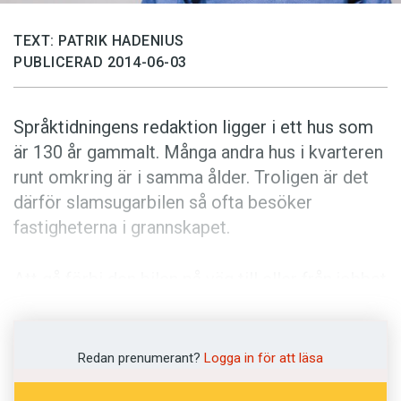
Anmäl till språkpolisen
Föreslå nyord
TEXT: PATRIK HADENIUS
PUBLICERAD 2014-06-03
Annonsera
Prenumerera
Språktidningens redaktion ligger i ett hus som
Läs Språktidningen digitalt
är 130 år gammalt. Många andra hus i kvarteren
Press
runt omkring är i samma ålder. Troligen är det
därför slamsugarbilen så ofta besöker
fastigheterna i grannskapet.
Att gå förbi den bilen på väg till eller från jobbet
är ingen angenäm upplevelse. Stanken är stark
och kväljande. Det är en oöverträffad blandning
av sött och surt, med starka inslag av
Redan prenumerant?
Logga in för att läsa
onämnbara saker.