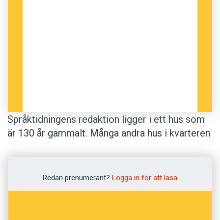
Språktidningens redaktion ligger i ett hus som
är 130 år gammalt. Många andra hus i kvarteren
runt omkring är i samma ålder. Troligen är det
därför slamsugarbilen så ofta besöker
fastigheterna i grannskapet.
Redan prenumerant?
Logga in för att läsa
Att gå förbi den bilen på väg till eller från jobbet
är ingen angenäm upplevelse. Stanken är stark