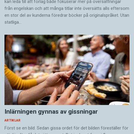
känslomässig stimulans.
kan leda till att förlag både fokuserar mer på översättningar
från engelskan och att många titlar inte översätts alls eftersom
en stor del av kunderna föredrar böcker på originalspråket. Utan
Om vi tänker oss ett klassiskt, kanske lite
statliga…
gammaldags, pingstmöte eller en Livets ord-
gudstjänst med ljudlig, hög och febrig stämning,
är det lätt att få intrycket av masspsykos.
Stämningen piskas upp så att så många av
gudstjänstdeltagarna som möjligt ska falla i
extas, manipulerade och kontrollerade av en
eller några ledare framme på estraden. Och om
man läser om tungotal så nämns det ofta också
i samband med andra gränsöverskridande
extatiska fenomen som till exempel
schamanism.
Inlärningen gynnas av gissningar
ARTIKLAR
Marina Andersson tar dock för egen del helt
Först se en bild. Sedan gissa ordet för det bilden föreställer för