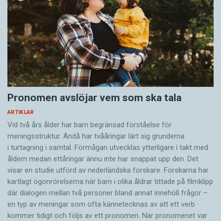
Pronomen avslöjar vem som ska tala
ARTIKLAR
Vid två års ålder har barn begränsad förståelse för
meningsstruktur. Ändå har tvååringar lärt sig grunderna
i turtagning i samtal. Förmågan utvecklas ytterligare i takt med
åldern medan ettåringar ännu inte har snappat upp den. Det
visar en studie utförd av nederländska forskare. Forskarna har
kartlagt ögonrörelserna när barn i olika åldrar tittade på filmklipp
där dialogen mellan två personer bland annat innehöll frågor –
en typ av meningar som ofta kännetecknas av att ett verb
kommer tidigt och följs av ett pronomen. När pronomenet var