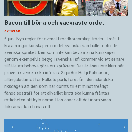
brukarna. Därav drar han slutsatsen att
tungotalare i samma miljö påverkas av
Agneta Lindén är skribent och lärare.
Bacon till böna och vackraste ordet
varandras språkliga uttryck.
ARTIKLAR
6 juni: Nya regler för svenskt medborgarskap träder i kraft. I
För den som talar i tungor, precis som för den
kraven ingår kunskaper om det svenska samhället och i det
som lär sig sitt modersmål, är närmiljön
svenska språket. Den som inte kan bevisa sina kunskaper
väsentlig för språkutvecklingen. Man har
genom exempelvis betyg i svenska i sfi kommer vid ett senare
tillgång till förebilder, blir bekräftad av andra
tillfälle att behöva göra ett språktest. Det är ännu inte klart när
och får höra att språket, tvärtemot att vara ett
provet i svenska ska införas. Sigurður Helgi Pálmason,
alltingsledamot för Folkets parti, föreslår i den isländska
uttryck för psykisk obalans och galenskap, är en
riksdagen att den som har dömts till ett minst treårigt
särskild gåva från Gud.
fängelsestraff för ett allvarligt brott ska kunna fråntas
rättigheten att byta namn. Han anser att det inom vissa
Nils G Holm kan heller inte märka av någon
tidsramar kan finnas ett…
nedsatt psykisk funktionsduglighet hos
tungotalare, utan konstaterar att de är rätt
normala.