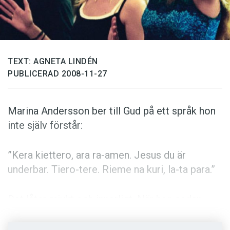
Anmäl till språkpolisen
Föreslå nyord
Annonsera
Prenumerera
TEXT: AGNETA LINDÉN
PUBLICERAD 2008-11-27
Läs Språktidningen digitalt
Press
Marina Andersson ber till Gud på ett språk hon
inte själv förstår:
”Kera kiettero, ara ra-amen. Jesus du är
underbar. Tiero-tere. Rieme na kuri, la-ta para.”
Det låter mjukt och innerligt. När hon sedan
börjar sjunga låter det som en kärlekssång eller
kanske en vaggsång på ett språk jag inte