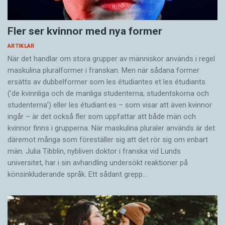
ibland, när hon är upprörd över orättvisor och
hemskheter i världen, kan hon uppfatta att hon
Fler ser kvinnor med nya former
skäller på Den Onde. Men exakt vad det är hon
säger vet hon alltså inte själv.
ARTIKLAR
När det handlar om stora grupper av människor används i regel
maskulina pluralformer i franskan. Men när sådana ­former
Agneta Lindén är skribent och lärare.
ersätts av dubbel­former som les étudiantes et les étudiants
(’de kvinnliga och de manliga studenterna; studentskorna och
studenterna’) eller les étudiant·es – som visar att även kvinnor
ingår – är det också fler som uppfattar att både män och
kvinnor finns i grupperna. När maskulina pluraler används är det
där­emot många som föreställer sig att det rör sig om enbart
män. Julia Tibblin, nybliven doktor i franska vid Lunds
universitet, har i sin avhandling undersökt reaktioner på
könsinkluderande språk. Ett sådant grepp…