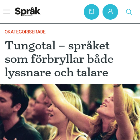
OKATEGORISERADE
Tungotal – språket
Hem
som förbryllar både
Artiklar
lyssnare och talare
Krönikor
Språkfrågor
Skrivtips
Bokrecensioner
Kviss
Podden