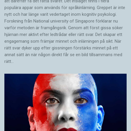
avstånd från en sådan beskrivning. Enligt henne
att därefter få det rätta svaret. Det inslaget finns i flera
populära appar som används för språkinlärning. Greppet är inte
rör det sig inte alls om någon besatthet.
nytt och har länge varit vedertaget inom kognitiv psykologi.
Forskning från National university of Singa­pore förklarar nu
– Det är jag själv som bestämmer att öppna
varför metoden är framgångsrik. Genom att först gissa ­söker
mig inför Gud och tillåta detta. Om jag håller på
hjärnan mer aktivt ­efter ledtrådar eller rätt svar. Det skapar ett
engagemang som främjar minnet och inlärningen på sikt. När
och ber eller sjunger till Gud på tungomål, och
rätt svar dyker upp efter gissningen förstärks minnet på ett
någon som skulle kunna bli illa berörd kommer
annat sätt än när någon direkt får se en bild tillsammans med
in i rummet, är det bara att jag slutar.
rätt…
Konstigare är det inte.
Marina Andersson är väldigt glad över denna
gåva från Gud. För henne är det en kraftkälla, en
prestationslös relation till Gud som ger henne
mycket och ofta har överraskat henne. Hon
märker att bönen handlar om olika saker. Ibland
är den en lycklig och kärleksfull lovsång till Gud,