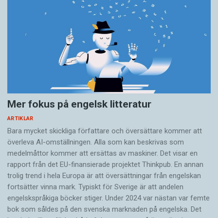
Ett liknande resultat kommer forskare vid
Welsh national centre for religious education
fram till när de konstaterar att karismatiska och
tungotalande katolska präster i Storbritannien
inte är mer emotionellt instabila än andra
präster.
Mer fokus på engelsk litteratur
ARTIKLAR
I USA undersökte forskare vid University of
Bara mycket skickliga författare och översättare ­kommer att
Pennsylvania hjärnorna på några
överleva AI-omställningen. Alla som kan beskrivas som
försökspersoner samtidigt som dessa talar i
medelmåttor kommer att ersättas av maskiner. Det visar en
tungor. Forskarna kan inte registrera samma
rapport från det EU-finansierade projektet Thinkpub. En annan
trolig trend i hela Europa är att översättningar från engelskan
aktivitet i hjärnan som normalt vid tal. Och de
fortsätter vinna mark. Typiskt för Sverige är att andelen
delar av hjärnan som aktiverades var snarare de
engelskspråkiga böcker stiger. Under 2024 var nästan var femte
som normalt brukar förknippas med
bok som såldes på den svenska marknaden på engelska. Det