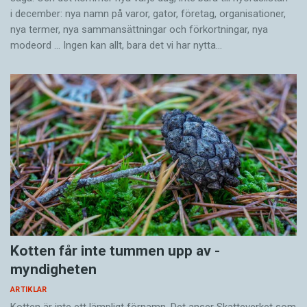
i december: nya namn på varor, gator, företag, organisationer,
nya termer, nya samman­sättningar och förkortningar, nya
modeord … Ingen kan allt, bara det vi har nytta…
Kotten får inte tummen upp av ­
myndigheten
ARTIKLAR
Kotten är inte ett lämpligt förnamn. Det anser Skatte­verket som