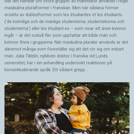
När det handlar om stora grupper av människor används i regel
maskulina pluralformer i franskan. Men när sådana ­former
ersätts av dubbel­former som les étudiantes et les étudiants
(’de kvinnliga och de manliga studenterna; studentskorna och
studenterna’) eller les étudiant·es – som visar att även kvinnor
ingår – är det också fler som uppfattar att både män och
kvinnor finns i grupperna. När maskulina pluraler används är det
där­emot många som föreställer sig att det rör sig om enbart
män. Julia Tibblin, nybliven doktor i franska vid Lunds
universitet, har i sin avhandling undersökt reaktioner på
könsinkluderande språk. Ett sådant grepp…