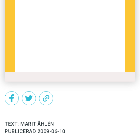
Assur. Därför är det troligt att Håkon som
nämns på Bro-stenen var svensk, och tillhörde
en mellansvensk stormanssläkt.
Runstenen satt inmurad i väggen på Bro kyrka
när runforskarna uppmärksammade den vid
1500-talets slut. Först 1866 togs den loss ur
kyrkväggen och restes på sin nuvarande plats
ett par hundra meter norr om kyrkan, väl synlig
från vägen.
TEXT: MARIT ÅHLÉN
PUBLICERAD 2009-06-10