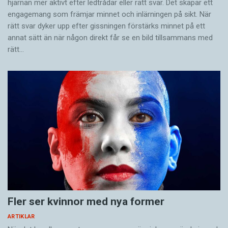
hjärnan mer aktivt ­efter ledtrådar eller rätt svar. Det skapar ett
engagemang som främjar minnet och inlärningen på sikt. När
rätt svar dyker upp efter gissningen förstärks minnet på ett
annat sätt än när någon direkt får se en bild tillsammans med
rätt…
Fler ser kvinnor med nya former
ARTIKLAR