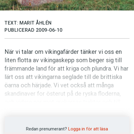
Anmäl till språkpolisen
Föreslå nyord
TEXT: MARIT ÅHLÉN
Annonsera
PUBLICERAD 2009-06-10
Prenumerera
Läs Språktidningen digitalt
När vi talar om vikingafärder tänker vi oss en
Press
liten flotta av vikingaskepp som beger sig till
främmande land för att kriga och plundra. Vi har
lärt oss att vikingarna seglade till de brittiska
öarna och härjade. Vi vet också att många
skandinaver for österut på de ryska floderna,
och vidare ner mot grekernas trakter och till
bysantinskt område.
Men det är inte lika känt att även de svenska
Redan prenumerant?
Logga in för att läsa