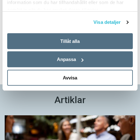
information som du har tillhandahållit eller som de har
samlat in när du har använt deras tjänster.
Visa detaljer
Prova på!
Tidningen i brevlådan plus tillgång till webben och digital
Tillåt alla
läsning med vår app
Anpassa
TVÅ NUMMER FÖR 129 KR!
Avvisa
Artiklar