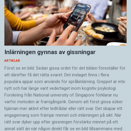
Inlärningen gynnas av gissningar
ARTIKLAR
Först se en bild. Sedan gissa ordet för det bilden föreställer för
att därefter få det rätta svaret. Det inslaget finns i flera
populära appar som används för språkinlärning. Greppet är inte
nytt och har länge varit vedertaget inom kognitiv psykologi.
Forskning från National university of Singa­pore förklarar nu
varför metoden är framgångsrik. Genom att först gissa ­söker
hjärnan mer aktivt ­efter ledtrådar eller rätt svar. Det skapar ett
engagemang som främjar minnet och inlärningen på sikt. När
rätt svar dyker upp efter gissningen förstärks minnet på ett
annat sätt än när någon direkt får se en bild tillsammans med