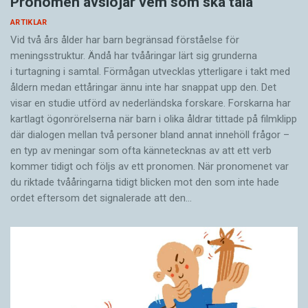
Pronomen avslöjar vem som ska tala
ARTIKLAR
Vid två års ålder har barn begränsad förståelse för
meningsstruktur. Ändå har tvååringar lärt sig grunderna
i turtagning i samtal. Förmågan utvecklas ytterligare i takt med
åldern medan ettåringar ännu inte har snappat upp den. Det
visar en studie utförd av nederländska forskare. Forskarna har
kartlagt ögonrörelserna när barn i olika åldrar tittade på filmklipp
där dialogen mellan två personer bland annat innehöll frågor –
en typ av meningar som ofta kännetecknas av att ett verb
kommer tidigt och följs av ett pronomen. När pronomenet var
du riktade tvååringarna tidigt blicken mot den som inte hade
ordet eftersom det ­signalerade att den…