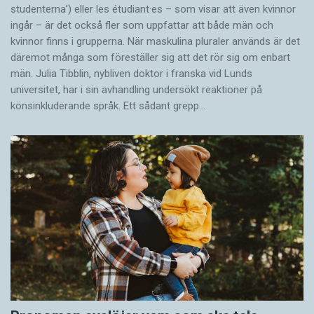
studenterna’) eller les étudiant·es – som visar att även kvinnor
ingår – är det också fler som uppfattar att både män och
kvinnor finns i grupperna. När maskulina pluraler används är det
där­emot många som föreställer sig att det rör sig om enbart
män. Julia Tibblin, nybliven doktor i franska vid Lunds
universitet, har i sin avhandling undersökt reaktioner på
könsinkluderande språk. Ett sådant grepp…