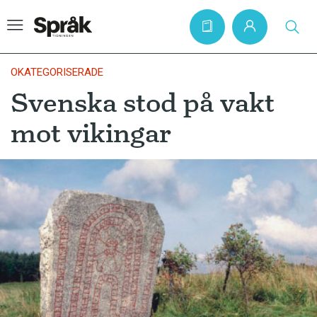
OKATEGORISERADE
Svenska stod på vakt
Hem
mot vikingar
Artiklar
Krönikor
Språkfrågor
Skrivtips
Bokrecensioner
Kviss
Podden