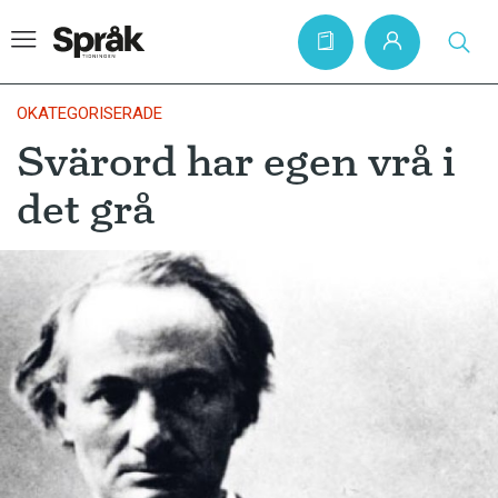
OKATEGORISERADE
Svärord har egen vrå i
Hem
det grå
Artiklar
Krönikor
Språkfrågor
Skrivtips
Bokrecensioner
Kviss
Podden