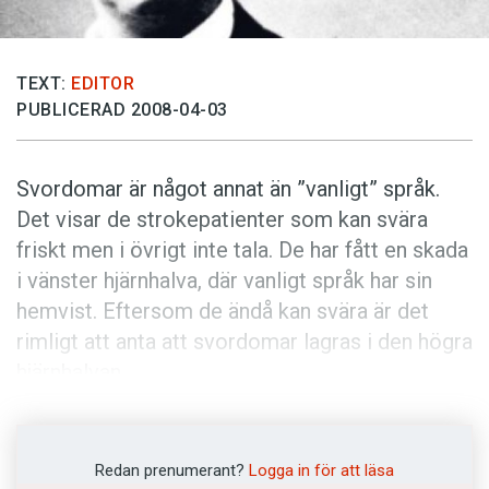
Anmäl till språkpolisen
Föreslå nyord
TEXT:
EDITOR
Annonsera
PUBLICERAD 2008-04-03
Prenumerera
Läs Språktidningen digitalt
Svordomar är något annat än ”vanligt” språk.
Press
Det visar de strokepatienter som kan svära
friskt men i övrigt inte tala. De har fått en skada
i vänster hjärnhalva, där vanligt språk har sin
hemvist. Eftersom de ändå kan svära är det
rimligt att anta att svordomar lagras i den högra
hjärnhalvan.
– Med svordomar och kraftuttryck vill man
väcka negativa känslor, och höger hjärnhalva är
betydligt mer känslosam än den vänstra,
Redan prenumerant?
Logga in för att läsa