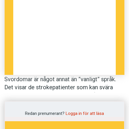
Svordomar är något annat än ”vanligt” språk.
Det visar de strokepatienter som kan svära
friskt men i övrigt inte tala. De har fått en skada
i vänster hjärnhalva, där vanligt språk har sin
hemvist. Eftersom de ändå kan svära är det
Redan prenumerant?
Logga in för att läsa
rimligt att anta att svordomar lagras i den högra
hjärnhalvan.