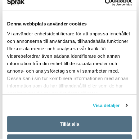
Denna webbplats använder cookies
ARTIKLAR
OKATEGORISERADE
Vi använder enhetsidentifierare för att anpassa innehållet
5 vanligaste
och annonserna till användarna, tillhandahålla funktioner
för sociala medier och analysera vår trafik. Vi
svenskspråkiga första
vidarebefordrar även sådana identifierare och annan
information från din enhet till de sociala medier och
förnamnen för nyfödda
annons- och analysföretag som vi samarbetar med.
Dessa kan i sin tur kombinera informationen med annan
i Finland 2017
information som du har tillhandahållit eller som de har
samlat in när du har använt deras tjänster.
TEXT:
ANDERS SVENSSON
Visa detaljer
PUBLICERAD 2018-06-14
Tillåt alla
Flickor