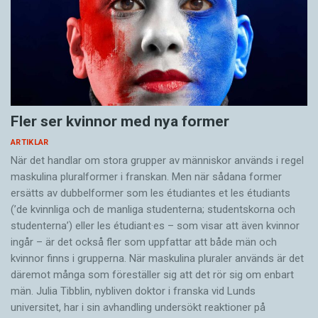
Fler ser kvinnor med nya former
ARTIKLAR
När det handlar om stora grupper av människor används i regel
maskulina pluralformer i franskan. Men när sådana ­former
ersätts av dubbel­former som les étudiantes et les étudiants
(’de kvinnliga och de manliga studenterna; studentskorna och
studenterna’) eller les étudiant·es – som visar att även kvinnor
ingår – är det också fler som uppfattar att både män och
kvinnor finns i grupperna. När maskulina pluraler används är det
där­emot många som föreställer sig att det rör sig om enbart
män. Julia Tibblin, nybliven doktor i franska vid Lunds
universitet, har i sin avhandling undersökt reaktioner på