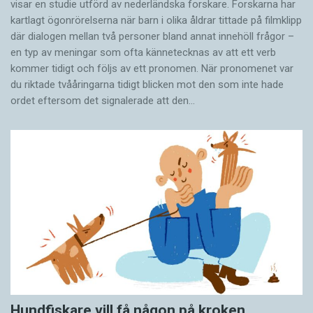
visar en studie utförd av nederländska forskare. Forskarna har
kartlagt ögonrörelserna när barn i olika åldrar tittade på filmklipp
där dialogen mellan två personer bland annat innehöll frågor –
en typ av meningar som ofta kännetecknas av att ett verb
kommer tidigt och följs av ett pronomen. När pronomenet var
du riktade tvååringarna tidigt blicken mot den som inte hade
ordet eftersom det ­signalerade att den…
Hundfiskare vill få någon på kroken