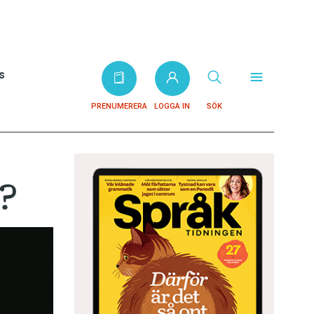
s
PRENUMERERA
LOGGA IN
SÖK
g?