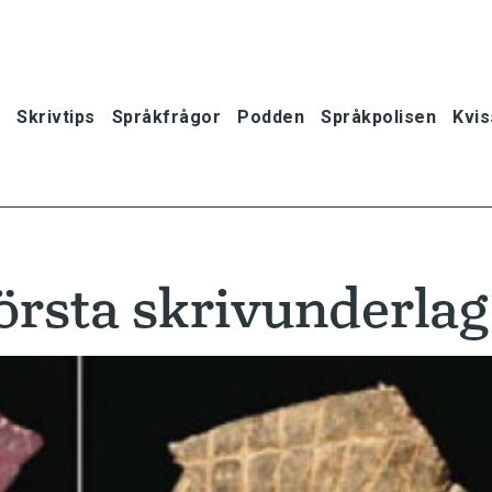
Skrivtips
Språkfrågor
Podden
Språkpolisen
Kvis
örsta skrivunderla
oner