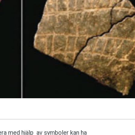
språkpolisen
rd
a
dningen digitalt
ra med hjälp av symboler kan ha