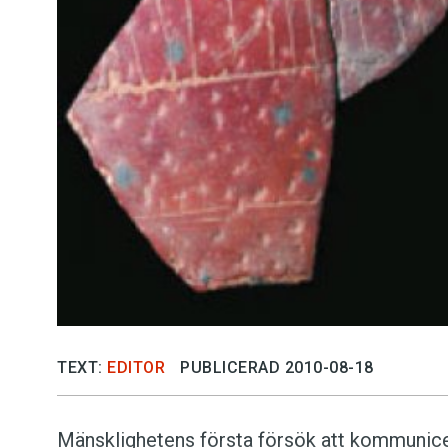
Kviss
Podden
Anmäl till 
Föreslå nyo
Annonsera
Prenumerer
Läs Språkti
TEXT:
EDITOR
PUBLICERAD 2010-08-18
Press
Mänsklighetens första försök att kommunice