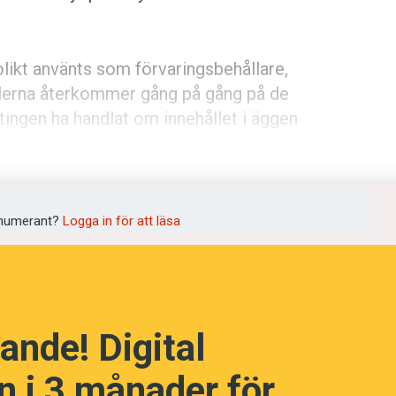
likt använts som förvaringsbehållare,
lerna återkommer gång på gång på de
tingen ha handlat om innehållet i äggen
sitetet i Bordeaux. Forskarna tror att
år.
numerant?
Logga in för att läsa
ande! Digital
 i 3 månader för