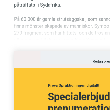
påträffats i Sydafrika.
På 60 000 år gamla strutsäggskal, som sanno
finns mönster skapade av människor. Symbo
270 fragment som har hittats, och de tros an
eller ägaren till dem, skriver New Scientist.
Arbetet leds av Pierre-Jean Texier vid univer
symboltekniken växte fram under flera tusen 
Redan pre
Prova Språktidningen digitalt!
Specialerbjud
prenumeration