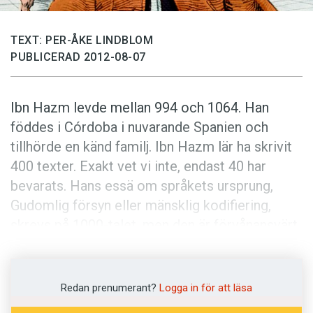
Anmäl till språkpolisen
Föreslå nyord
TEXT: PER-ÅKE LINDBLOM
Annonsera
PUBLICERAD 2012-08-07
Prenumerera
Ibn Hazm levde mellan 994 och 1064. Han
Läs Språktidningen digitalt
föddes i Córdoba i nuvarande Spanien och
Press
tillhörde en känd familj. Ibn Hazm lär ha skrivit
400 texter. Exakt vet vi inte, endast 40 har
bevarats. Hans essä om språkets ursprung,
Gudomlig försyn eller mänsklig kodifiering,
skrevs på 1000-talet, men den är förvånansvärt
modern.
I essän menar Ibn Hazm i och för sig att
Redan prenumerant?
Logga in för att läsa
språket uppstod som ett resultat av en