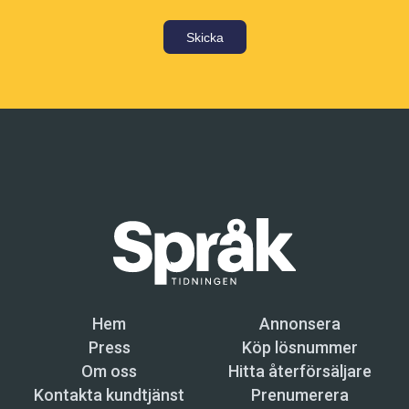
uppfattar det på det sätt som Galenos
beskriver. Språkens ljudsystem är alla
Skicka
desamma, inget är förmer än något annat, och
det finns ingen inneboende fulhet eller skönhet i
vissa språk med uteslutande av andra. De är
samma för alla språk.” Den Galenos som Ibn
Hazm syftar på var en av den antika medi­cinens
förgrundsgestalter.
Många muslimer anser fortfarande att arabiska
är Allahs eget språk, och därför är Koranen
egentligen omöjlig att översätta. Det finns
endast uttolkningar på andra språk. Men Ibn
Hem
Annonsera
Hazm argumenterar mot denna föreställning
Press
Köp lösnummer
från en teologisk utgångspunkt:
Om oss
Hitta återförsäljare
Kontakta kundtjänst
Prenumerera