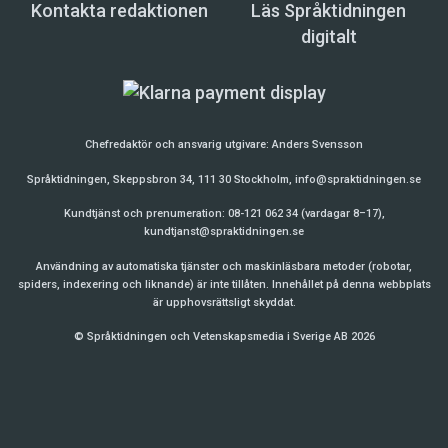
”Allah säger: ’Vi har aldrig sänt ett sändebud
Kontakta redaktionen
Läs Språktidningen
som inte talade samma språk som det folk [till
digitalt
vilket han sändes], så att han klart kunde lägga
fram [sitt budskap] för dem.’ [Fjortonde suran
Ibrâhîm: 4] Han säger också: ’Och vi har gjort
denna (Skrift) lätt att förstå, [förmedlad] på ditt
Chefredaktör och ansvarig utgivare:
Anders Svensson
eget språk för att de skall kunna ta den till sig.
Språktidningen, Skeppsbron 34, 111 30 Stockholm,
info@spraktidningen.se
[Fyrtiofjärde suran ad-Dukhân: 58] Så Allah
Kundtjänst och prenumeration: 08-121 062 34 (vardagar 8–17),
säger oss att Han endast förmedlade Koranen
kundtjanst@spraktidningen.se
på arabiska för att profetens folk skulle förstå
Användning av automatiska tjänster och maskinläsbara metoder (robotar,
den. Detta är det enda skälet. […] Folk har sagt
spiders, indexering och liknande) är inte tillåten. Innehållet på denna webbplats
är upphovsrättsligt skyddat.
att arabiska är det bästa av alla språk, eftersom
Allahs ord uppenbarades genom det. Detta
© Språktidningen och Vetenskapsmedia i Sverige AB 2026
betyder ingenting, eftersom Allah har berättat
för oss att han alltid har skickat en budbärare,
som talade sitt modersmål, och Allah säger: ’…