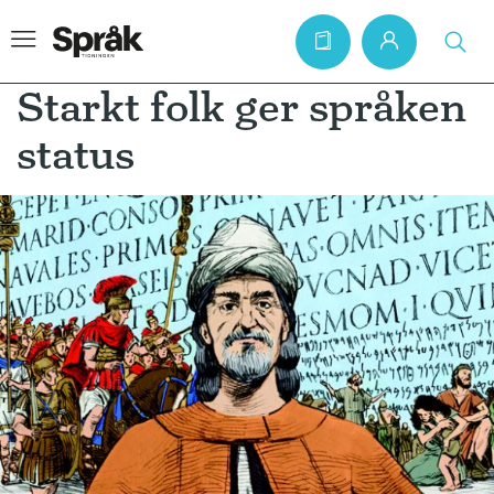
Starkt folk ger språken
status
Hem
Artiklar
Krönikor
Språkfrågor
Skrivtips
Bokrecensioner
Kviss
Podden