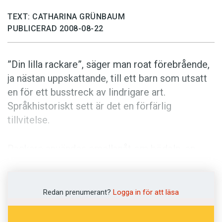
Anmäl till språkpolisen
TEXT: CATHARINA GRÜNBAUM
Föreslå nyord
PUBLICERAD 2008-08-22
Annonsera
Prenumerera
”Din lilla rackare”, säger man roat före­brående,
Läs Språktidningen digitalt
ja nästan uppskattande, till ett barn som utsatt
en för ett bus­streck av lindrigare art.
Press
Språkhistoriskt sett är det en förfärlig
tillvitelse.
Rackare användes emellanåt om bödeln, en
person som både fruktades och föraktades. En
gång i tiden var han oftast själv en brottsling
som benådats på villkor att han åtog sig sysslan
Redan prenumerant?
Logga in för att läsa
som mästerman. Så småningom skulle dock
yrket komma att ses med respekt. Den siste