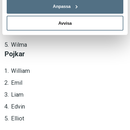
Anpassa
Saga
Emma
Avvisa
Linnéa
Wilma
Pojkar
William
Emil
Liam
Edvin
Elliot