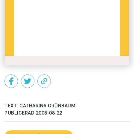
är för ett ord har här fått en ledtråd.
En flåbuse är också en ruskig person, större
och farligare än en vanlig buse. Men redan en
sådan kan räcka för att sätta skräck i oskyldiga
varelser. ”Barnen gråtande löpa med rop: o,
Möme (mamma), si busen!” – så beskriver
Stiernhielm i Hercules de minstas ängslan vid
åsynen av fyllbulten Rus.
En buse är alltså en stor stark karl – ordet går
tillbaka på en stam med innebörden ’svälla’.
TEXT: CATHARINA GRÜNBAUM
Buse kan också syfta på en utklädd person med
PUBLICERAD 2008-08-22
rätt att skrämmas vid upptåg av olika slag. Och
bakom mången tomtemask döljs en
spritdoftande buse.