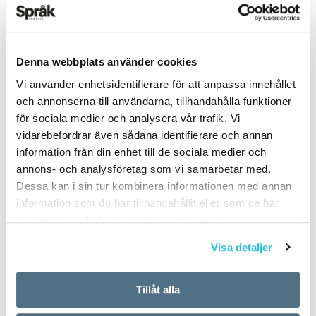
de harmlösare. ”Det var mig en rackare till att
sitta fast”, ”Vilket rackarns oväsen”, ”Ta mig
rackarn om det inte är sant”, kan väl även den
ARTIKLAR
OKATEGORISERADE
frommaste låta undslippa sig utan att tänka på
5 vanligaste
Denna webbplats använder cookies
vad rackaren egentligen betecknar. Bödeln och
Vi använder enhetsidentifierare för att anpassa innehållet
svenskspråkiga första
hans dräng var inte ju bara föraktliga utan också
och annonserna till användarna, tillhandahålla funktioner
för sociala medier och analysera vår trafik. Vi
skrämmande. De stod mörka makter nära.
förnamnen för nyfödda
vidarebefordrar även sådana identifierare och annan
information från din enhet till de sociala medier och
i Finland 2017
”Sicken rackare”, var nog inget man slängde
annons- och analysföretag som vi samarbetar med.
dem i synen.
Dessa kan i sin tur kombinera informationen med annan
TEXT:
ANDERS SVENSSON
information som du har tillhandahållit eller som de har
PUBLICERAD 2018-06-14
samlat in när du har använt deras tjänster.
Catharina Grünbaum är språkvårdare åt Dagens
Nyheter.
Visa detaljer
Flickor
Tillåt alla
Ellen