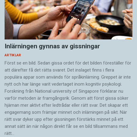
Inlärningen gynnas av gissningar
ARTIKLAR
Först se en bild. Sedan gissa ordet för det bilden föreställer för
att därefter få det rätta svaret. Det inslaget finns i flera
populära appar som används för språkinlärning. Greppet är inte
nytt och har länge varit vedertaget inom kognitiv psykologi.
Forskning från National university of Singa­pore förklarar nu
varför metoden är framgångsrik. Genom att först gissa ­söker
hjärnan mer aktivt ­efter ledtrådar eller rätt svar. Det skapar ett
engagemang som främjar minnet och inlärningen på sikt. När
rätt svar dyker upp efter gissningen förstärks minnet på ett
annat sätt än när någon direkt får se en bild tillsammans med
rätt…