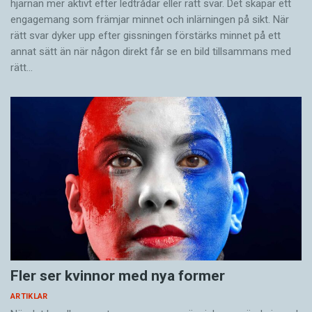
hjärnan mer aktivt ­efter ledtrådar eller rätt svar. Det skapar ett
engagemang som främjar minnet och inlärningen på sikt. När
rätt svar dyker upp efter gissningen förstärks minnet på ett
annat sätt än när någon direkt får se en bild tillsammans med
rätt…
Fler ser kvinnor med nya former
ARTIKLAR