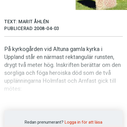
Anmäl till språkpolisen
Föreslå nyord
TEXT: MARIT ÅHLÉN
Annonsera
PUBLICERAD 2008-04-03
Prenumerera
Läs Språktidningen digitalt
På kyrkogården vid Altuna gamla kyrka i
Press
Uppland står en närmast rektangulär runsten,
drygt två meter hög. Inskriften berättar om den
sorgliga och föga heroiska död som de två
upplänningarna Holmfast och Arnfast gick till
mötes:
Vifast, Folkad, Gudvar lät resa stenen efter sin
far Holmfast och sin bror Arnfast. De båda, far
och son, blev innebrända. Och Balle och
Redan prenumerant?
Logga in för att läsa