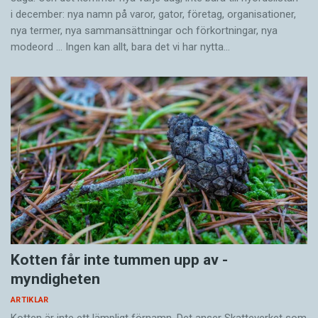
i december: nya namn på varor, gator, företag, organisationer,
nya termer, nya samman­sättningar och förkortningar, nya
modeord … Ingen kan allt, bara det vi har nytta…
Kotten får inte tummen upp av ­
myndigheten
ARTIKLAR
Kotten är inte ett lämpligt förnamn. Det anser Skatte­verket som