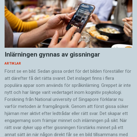
Inlärningen gynnas av gissningar
ARTIKLAR
Först se en bild. Sedan gissa ordet för det bilden föreställer för
att därefter få det rätta svaret. Det inslaget finns i flera
populära appar som används för språkinlärning. Greppet är inte
nytt och har länge varit vedertaget inom kognitiv psykologi.
Forskning från National university of Singa­pore förklarar nu
varför metoden är framgångsrik. Genom att först gissa ­söker
hjärnan mer aktivt ­efter ledtrådar eller rätt svar. Det skapar ett
engagemang som främjar minnet och inlärningen på sikt. När
rätt svar dyker upp efter gissningen förstärks minnet på ett
annat sätt än när någon direkt får se en bild tillsammans med