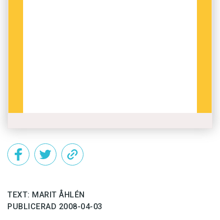
kyrkan, och inte mycket av ristningen syntes.
När kyrkan revs i mitten av 1800-talet togs
runstenen ut och placerades som sockelsten i
ett av gravkoren i den nya kyrkan. Först 1918
uppmärksammade professor Otto von Friesen
stenen, som togs loss och restes på
kyrkogården. Då fick såväl församlingen som
fornforskarna klart för sig vilken unik sten det
handlade om, och vilka mästare som hade ristat
den.
TEXT: MARIT ÅHLÉN
PUBLICERAD 2008-04-03