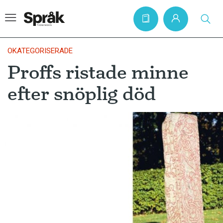
OKATEGORISERADE
Proffs ristade minne
Hem
efter snöplig död
Artiklar
Krönikor
Språkfrågor
Skrivtips
Bokrecensioner
Kviss
Podden