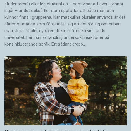
studenterna’) eller les étudiant·es – som visar att även kvinnor
ingår – är det också fler som uppfattar att både män och
kvinnor finns i grupperna. När maskulina pluraler används är det
där­emot många som föreställer sig att det rör sig om enbart
män. Julia Tibblin, nybliven doktor i franska vid Lunds
universitet, har i sin avhandling undersökt reaktioner på
könsinkluderande språk. Ett sådant grepp…