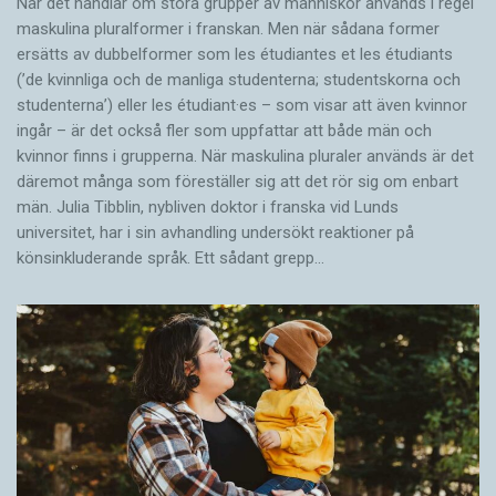
När det handlar om stora grupper av människor används i regel
maskulina pluralformer i franskan. Men när sådana ­former
ersätts av dubbel­former som les étudiantes et les étudiants
(’de kvinnliga och de manliga studenterna; studentskorna och
studenterna’) eller les étudiant·es – som visar att även kvinnor
ingår – är det också fler som uppfattar att både män och
kvinnor finns i grupperna. När maskulina pluraler används är det
där­emot många som föreställer sig att det rör sig om enbart
män. Julia Tibblin, nybliven doktor i franska vid Lunds
universitet, har i sin avhandling undersökt reaktioner på
könsinkluderande språk. Ett sådant grepp…