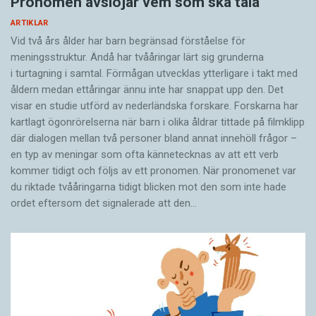
Pronomen avslöjar vem som ska tala
ARTIKLAR
Vid två års ålder har barn begränsad förståelse för
meningsstruktur. Ändå har tvååringar lärt sig grunderna
i turtagning i samtal. Förmågan utvecklas ytterligare i takt med
åldern medan ettåringar ännu inte har snappat upp den. Det
visar en studie utförd av nederländska forskare. Forskarna har
kartlagt ögonrörelserna när barn i olika åldrar tittade på filmklipp
där dialogen mellan två personer bland annat innehöll frågor –
en typ av meningar som ofta kännetecknas av att ett verb
kommer tidigt och följs av ett pronomen. När pronomenet var
du riktade tvååringarna tidigt blicken mot den som inte hade
ordet eftersom det ­signalerade att den…