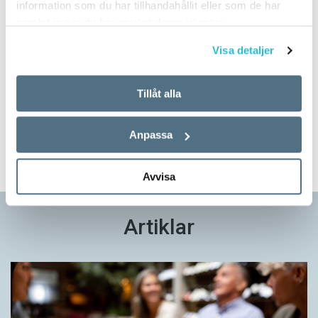
information som du har tillhandahållit eller som de har
samlat in när du har använt deras tjänster.
Visa detaljer
Prova på!
Tidningen i brevlådan plus tillgång till webben och digital
Tillåt alla
läsning med vår app
Anpassa
TVÅ NUMMER FÖR 129 KR!
Avvisa
Artiklar