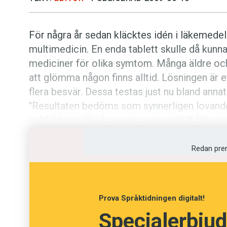
För några år sedan kläcktes idén i läkemede
multimedicin. En enda tablett skulle då kunna
mediciner för olika symtom. Många äldre och 
att glömma någon finns alltid. Lösningen är 
flera besvär. Dessa testas just nu bland anna
"Resultaten bedöms som synnerligen lovande:
riskfaktorer lika bra som varje enskilt läkem
Redan pre
Prova Språktidningen digitalt!
Specialerbjud