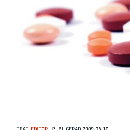
Kviss
Podden
Anmäl till 
Föreslå nyo
Annonsera
Prenumerer
Läs Språkti
Press
TEXT:
EDITOR
PUBLICERAD 2009-06-10