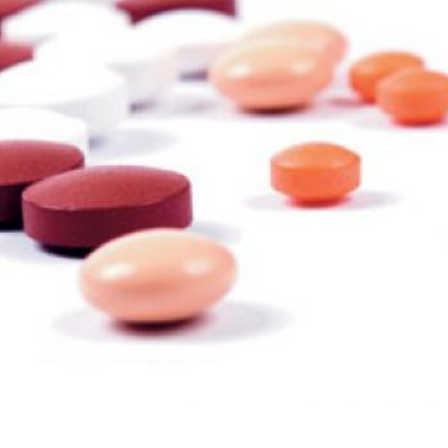
språkpolisen
rd
a
dningen digitalt