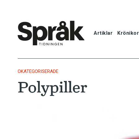
Artiklar
Krönikor
Hem
Artiklar
OKATEGORISERADE
Polypiller
Krönikor
Språkfrågor
Skrivtips
Bokrecensi