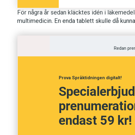
För några år sedan kläcktes idén i läkemede
multimedicin. En enda tablett skulle då kunna
mediciner för olika symtom. Många äldre och 
att glömma någon finns alltid. Lösningen är 
flera besvär. Dessa testas just nu bland anna
Redan pre
”Resultaten bedöms som synnerligen lovande:
riskfaktorer lika bra som varje enskilt läkem
Prova Språktidningen digitalt!
Specialerbjud
prenumeration
endast 59 kr!