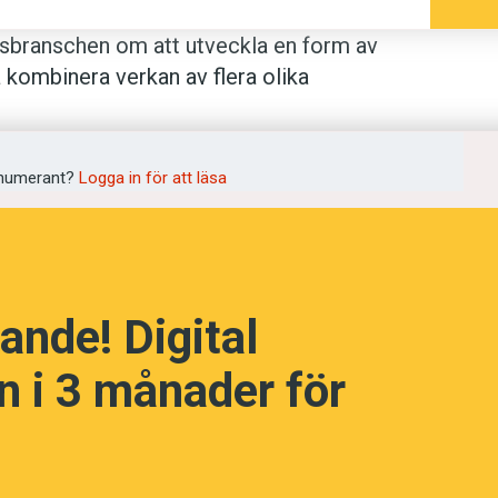
lsbranschen om att utveckla en form av
 kombinera verkan av flera olika
sjuka tar flera mediciner, och risken
ett polypiller, en kombinerad dos mot
t av ett indiskt läkemedelsföretag:
numerant?
Logga in för att läsa
 polypillret minskade samtliga olika
edel för sig”, skriver Svenska Dagbladet.
ande! Digital
 i 3 månader för