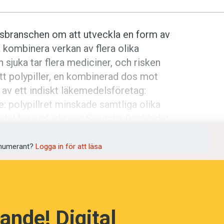
lsbranschen om att utveckla en form av
 kombinera verkan av flera olika
sjuka tar flera mediciner, och risken
ett polypiller, en kombinerad dos mot
t av ett indiskt läkemedelsföretag:
 polypillret minskade samtliga olika
edel för sig", skriver Svenska Dagbladet.
numerant?
Logga in för att läsa
ande! Digital