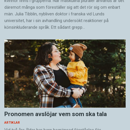
kvinnor finns i grupperna. När maskulina pluraler används är det
där­emot många som föreställer sig att det rör sig om enbart
män. Julia Tibblin, nybliven doktor i franska vid Lunds
universitet, har i sin avhandling undersökt reaktioner på
könsinkluderande språk. Ett sådant grepp…
Pronomen avslöjar vem som ska tala
ARTIKLAR