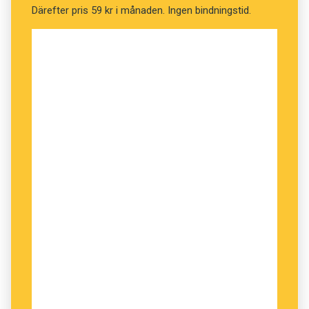
Därefter pris 59 kr i månaden. Ingen bindningstid.
Röd = blod = smitta = död.
Blå = godhet = framgång, en garant för att vi
kommer att ha ett fint samtal.
Det regnar, det är varmt och fuktigt därinne och
mycket folk.
Vi hämtar kaffe och sätter oss en bit bort från
lattemammorna och barnskriken som lätt
stressar upp Pelles känsliga system.
Nu berättar han intensivt och närvarande om sin
relation till ord och språk.