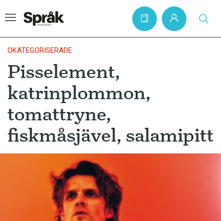
OKATEGORISERADE
Pisselement,
Hem
katrinplommon,
Artiklar
tomattryne,
Krönikor
fiskmåsjävel, salamipitt
Språkfrågor
Skrivtips
Bokrecensioner
Kviss
Podden