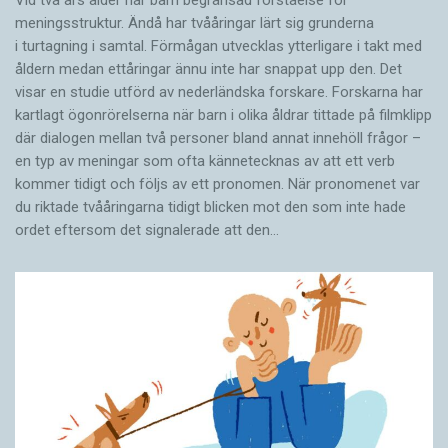
Vid två års ålder har barn begränsad förståelse för
meningsstruktur. Ändå har tvååringar lärt sig grunderna
i turtagning i samtal. Förmågan utvecklas ytterligare i takt med
åldern medan ettåringar ännu inte har snappat upp den. Det
visar en studie utförd av nederländska forskare. Forskarna har
kartlagt ögonrörelserna när barn i olika åldrar tittade på filmklipp
där dialogen mellan två personer bland annat innehöll frågor –
en typ av meningar som ofta kännetecknas av att ett verb
kommer tidigt och följs av ett pronomen. När pronomenet var
du riktade tvååringarna tidigt blicken mot den som inte hade
ordet eftersom det ­signalerade att den…