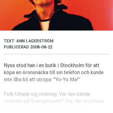
Anmäl till språkpolisen
Föreslå nyord
Annonsera
Prenumerera
Läs Språktidningen digitalt
TEXT: ANN LAGERSTRÖM
PUBLICERAD 2008-08-22
Press
Nyss stod han i en butik i Stockholm för att
köpa en öronsnäcka till sin telefon och kunde
inte låta bli att utropa: ”Yo-Yo Ma!”
Folk tittade sig omkring. Var den kände
cellisten på Sverigebesök? Nej, där stod bara
Pelle med sina plötsliga ord och rörelser.