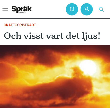
OKATEGORISERADE
Och visst vart det ljus!
Hem
Artiklar
Krönikor
Språkfrågor
Skrivtips
Bokrecensioner
Kviss
Podden