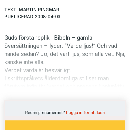
Anmäl till språkpolisen
TEXT: MARTIN RINGMAR
Föreslå nyord
PUBLICERAD 2008-04-03
Annonsera
Prenumerera
Guds första replik i Bibeln – gamla
Läs Språktidningen digitalt
översättningen – lyder: ”Varde ljus!” Och vad
hände sedan? Jo, det vart ljus, som alla vet. Nja,
Press
kanske inte alla.
Verbet varda är besvärligt.
I skriftspråkets ålderdomliga stil ser man
förutom infinitiv (varda) och presens konjunktiv
(varde), även presens (varder) och perfekt
particip (vorden). Men imperfektformen vart,
’blev’, förekommer också vardagligt i
Redan prenumerant?
Logga in för att läsa
mellansvenskt och norrländskt talspråk.