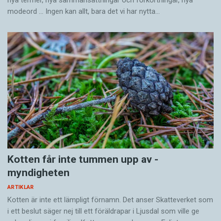
nya termer, nya samman­sättningar och förkortningar, nya
modeord … Ingen kan allt, bara det vi har nytta…
Kotten får inte tummen upp av ­
myndigheten
ARTIKLAR
Kotten är inte ett lämpligt förnamn. Det anser Skatte­verket som
i ett beslut säger nej till ett föräldra­par i Ljusdal som ville ge