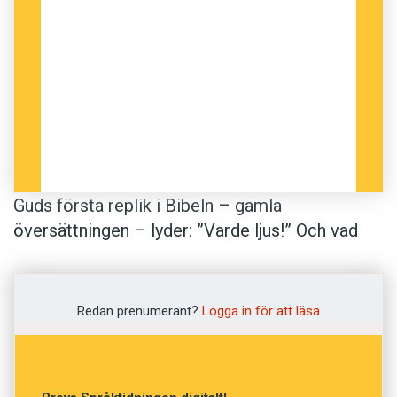
Guds första replik i Bibeln – gamla
översättningen – lyder: ”Varde ljus!” Och vad
hände sedan? Jo, det vart ljus, som alla vet. Nja,
kanske inte alla.
Verbet varda är besvärligt.
Redan prenumerant?
Logga in för att läsa
I skriftspråkets ålderdomliga stil ser man
förutom infinitiv (varda) och presens konjunktiv
(varde), även presens (varder) och perfekt