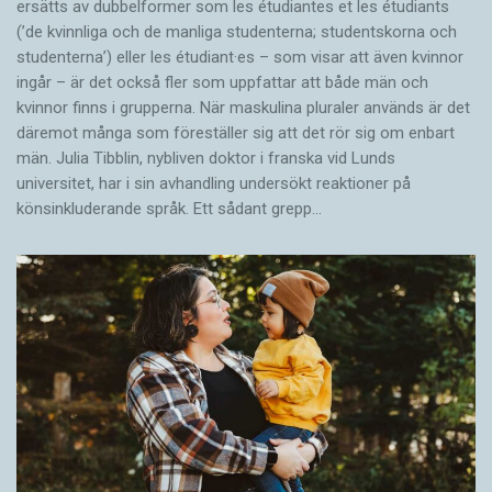
ersätts av dubbel­former som les étudiantes et les étudiants
(’de kvinnliga och de manliga studenterna; studentskorna och
studenterna’) eller les étudiant·es – som visar att även kvinnor
ingår – är det också fler som uppfattar att både män och
kvinnor finns i grupperna. När maskulina pluraler används är det
där­emot många som föreställer sig att det rör sig om enbart
män. Julia Tibblin, nybliven doktor i franska vid Lunds
universitet, har i sin avhandling undersökt reaktioner på
könsinkluderande språk. Ett sådant grepp…