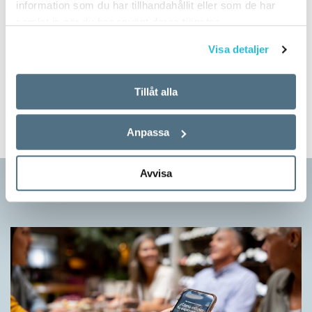
information som du har tillhandahållit eller som de har
samlat in när du har använt deras tjänster.
Prova på!
Visa detaljer
Tidningen i brevlådan plus tillgång till webben och digital
läsning med vår app
Tillåt alla
TVÅ NUMMER FÖR 129 KR!
Anpassa
Avvisa
Artiklar