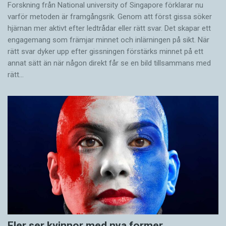
Forskning från National university of Singa­pore förklarar nu
varför metoden är framgångsrik. Genom att först gissa ­söker
hjärnan mer aktivt ­efter ledtrådar eller rätt svar. Det skapar ett
engagemang som främjar minnet och inlärningen på sikt. När
rätt svar dyker upp efter gissningen förstärks minnet på ett
annat sätt än när någon direkt får se en bild tillsammans med
rätt…
Fler ser kvinnor med nya former