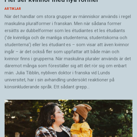
ARTIKLAR
När det handlar om stora grupper av människor används i regel
maskulina pluralformer i franskan. Men när sådana ­former
ersätts av dubbel­former som les étudiantes et les étudiants
(’de kvinnliga och de manliga studenterna; studentskorna och
studenterna’) eller les étudiant·es – som visar att även kvinnor
ingår – är det också fler som uppfattar att både män och
kvinnor finns i grupperna. När maskulina pluraler används är det
där­emot många som föreställer sig att det rör sig om enbart
män. Julia Tibblin, nybliven doktor i franska vid Lunds
universitet, har i sin avhandling undersökt reaktioner på
könsinkluderande språk. Ett sådant grepp…