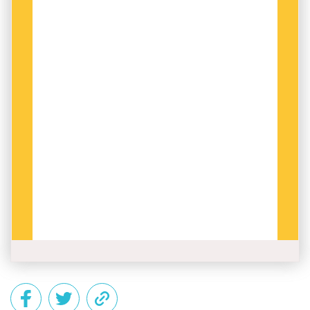
Elias Wessén beskriver i sin Svensk
språkhistoria hur pronomenet ni har utvecklas
från I till ni genom att stavelsegränsen har
förskjutits: veten-I har blivit veten-ni, som i sin
tur har blivit vet-ni.
Fyndet i Dalins handskrivna manus kan tyda på
att det har funnits ytterligare former på vägen
från I till ni, och att det användes som artigt
tilltal i början av 1700-talet. Alltså på samma
sätt som ”det nya niandet” hos de yngre
generationerna i dag.