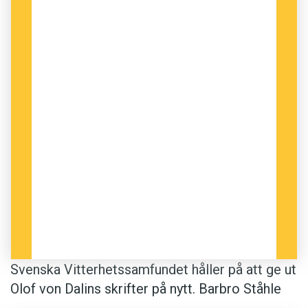
tur har blivit vet-ni.
Fyndet i Dalins handskrivna manus kan tyda på
att det har funnits ytterligare former på vägen
från I till ni, och att det användes som artigt
tilltal i början av 1700-talet. Alltså på samma
sätt som ”det nya niandet” hos de yngre
generationerna i dag.
Svenska Vitterhetssamfundet håller på att ge ut
Olof von Dalins skrifter på nytt. Barbro Ståhle
Sjönell, docent i litteraturvetenskap, är den som