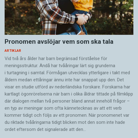
Pronomen avslöjar vem som ska tala
ARTIKLAR
Vid två års ålder har barn begränsad förståelse för
meningsstruktur. Ändå har tvååringar lärt sig grunderna
i turtagning i samtal. Förmågan utvecklas ytterligare i takt med
åldern medan ettåringar ännu inte har snappat upp den. Det
visar en studie utförd av nederländska forskare. Forskarna har
kartlagt ögonrörelserna när barn i olika åldrar tittade på filmklipp
där dialogen mellan två personer bland annat innehöll frågor –
en typ av meningar som ofta kännetecknas av att ett verb
kommer tidigt och följs av ett pronomen. När pronomenet var
du riktade tvååringarna tidigt blicken mot den som inte hade
ordet eftersom det ­signalerade att den…