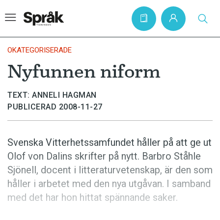
OKATEGORISERADE
Nyfunnen niform
Hem
TEXT: ANNELI HAGMAN
Artiklar
PUBLICERAD 2008-11-27
Krönikor
Språkfrågor
Svenska Vitterhetssamfundet håller på att ge ut
Skrivtips
Olof von Dalins skrifter på nytt. Barbro Ståhle
Sjönell, docent i litteraturvetenskap, är den som
Bokrecensioner
håller i arbetet med den nya utgåvan. I samband
Kviss
med det har hon hittat spännande saker.
Podden