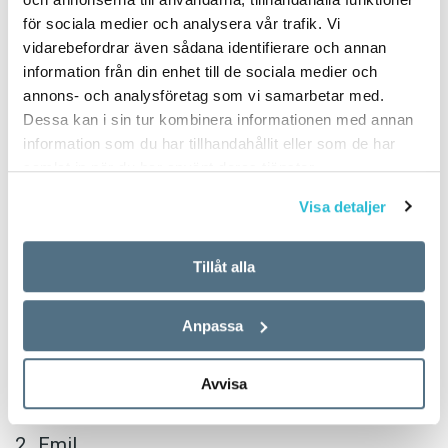
PUBLICERAD 2018-06-14
för sociala medier och analysera vår trafik. Vi
vidarebefordrar även sådana identifierare och annan
information från din enhet till de sociala medier och
Flickor
annons- och analysföretag som vi samarbetar med.
Dessa kan i sin tur kombinera informationen med annan
information som du har tillhandahållit eller som de har
Ellen
samlat in när du har använt deras tjänster.
Saga
Visa detaljer
Emma
Tillåt alla
Linnéa
Wilma
Anpassa
Pojkar
Avvisa
William
Emil