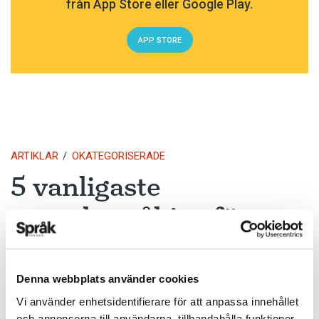
från App Store eller Google Play.
APP STORE
ARTIKLAR
OKATEGORISERADE
5 vanligaste
svenskspråkiga första
förnamnen för nyfödda
i Finland 2017
Denna webbplats använder cookies
Vi använder enhetsidentifierare för att anpassa innehållet
TEXT:
ANDERS SVENSSON
och annonserna till användarna, tillhandahålla funktioner