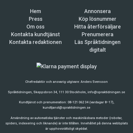
Hem
Annonsera
Press
Köp lösnummer
Om oss
Hitta återförsäljare
Kontakta kundtjänst
Prenumerera
Kontakta redaktionen
Läs Språktidningen
digitalt
Chefredaktör och ansvarig utgivare:
Anders Svensson
Språktidningen, Skeppsbron 34, 111 30 Stockholm,
info@spraktidningen.se
Kundtjänst och prenumeration: 08-121 062 34 (vardagar 8–17),
kundtjanst@spraktidningen.se
Användning av automatiska tjänster och maskinläsbara metoder (robotar,
spiders, indexering och liknande) är inte tillåten. Innehållet på denna webbplats
är upphovsrättsligt skyddat.