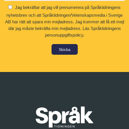
Jag bekräftar att jag vill prenumerera på Språktidningens
nyhetsbrev och att Språktidningen/Vetenskapsmedia i Sverige
AB har rätt att spara min mejladress. Jag kommer att få ett mejl
där jag måste bekräfta min mejladress.
Läs Språktidningens
personuppgiftspolicy.
Skicka