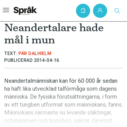
Neandertalare hade
mål i mun
Hem
TEXT:
PÄR DALHIELM
Artiklar
PUBLICERAD 2014-04-16
Krönikor
Språkfrågor
Neandertalmänniskan kan för 60 000 år sedan
Skrivtips
ha haft lika utvecklad talförmåga som dagens
människa. De fysiska förutsättningarna, i form
Bokrecensioner
av ett tungben utformat som människans, fanns.
Kviss
Människans närmaste nu levande släktingar,
Podden
schimpansen och bonobon, saknar däremot