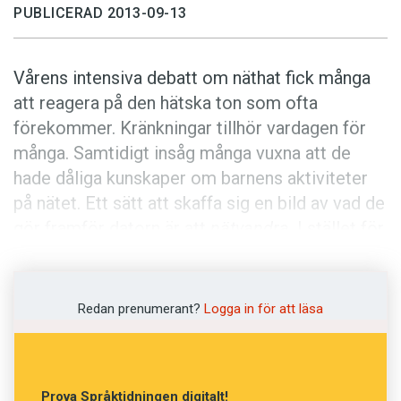
Anmäl till språkpolisen
PUBLICERAD 2013-09-13
Föreslå nyord
Annonsera
Vårens intensiva debatt om näthat fick många
att reagera på den hätska ton som ofta
Prenumerera
förekommer. Kränkningar tillhör vardagen för
Läs Språktidningen digitalt
många. Samtidigt insåg många vuxna att de
Press
hade dåliga kunskaper om barnens aktiviteter
på nätet. Ett sätt att skaffa sig en bild av vad de
gör framför datorn är att
nätvandra
. I stället för
en fysisk promenad bekantar sig nätvandraren
med barnets omgivningar på nätet. Svenska
kyrkan i Göteborg söker på sin webbplats efter
Redan prenumerant?
Logga in för att läsa
ideella nätvandrare: ”Flertalet unga har sitt
vardagsrum på Internet. Många söker
bekräftelse där och åtskilliga mår dåligt. Att
Prova Språktidningen digitalt!