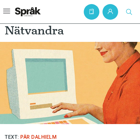
Nätvandra
Hem
Artiklar
Krönikor
Språkfrågor
Skrivtips
Bokrecensioner
Kviss
Podden
TEXT:
PÄR DALHIELM