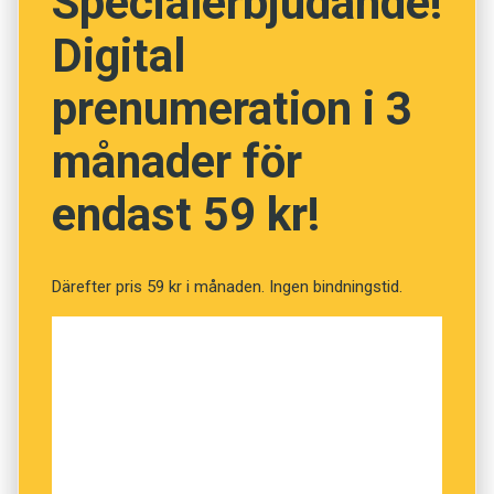
Specialerbjudande!
ideella nätvandrare: ”Flertalet unga har sitt
Digital
vardagsrum på Internet. Många söker
bekräftelse där och åtskilliga mår dåligt. Att
prenumeration i 3
nätvandra är att möta unga där de är online.”
månader för
endast 59 kr!
Därefter pris 59 kr i månaden. Ingen bindningstid.