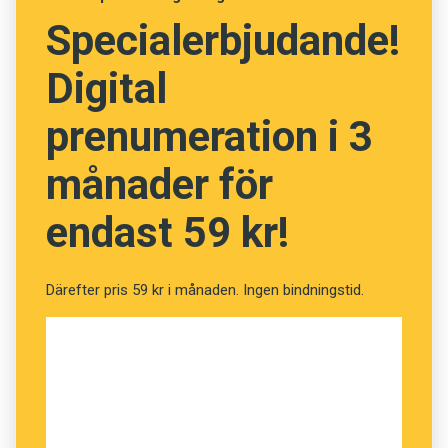
nätvandra är att möta unga där de är online.”
Specialerbjudande!
Digital
prenumeration i 3
månader för
endast 59 kr!
Därefter pris 59 kr i månaden. Ingen bindningstid.