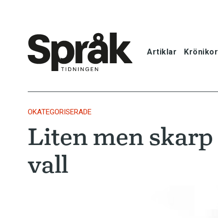
Artiklar
Krönikor
Hem
Artiklar
OKATEGORISERADE
Liten men skarp
Krönikor
vall
Språkfrågor
Skrivtips
Bokrecensi