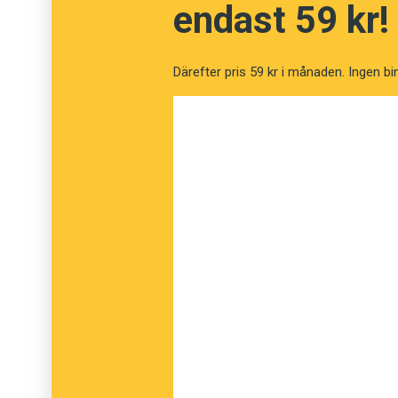
programledaren Annika Lantz ville diskutera
endast 59 kr!
Skälet var nyhetsrapporteringen kring den ba
palestinsk mark. Vi har skrivit om detta tidi
Därefter pris 59 kr i månaden. Ingen bi
vid Högskolan i Jönköping har studerat hur o
benämningar på den israeliska konstruktion
CNN konsekvent använder ordet barriär meda
svenska medier tycks det också vara ordet b
använder ordet stängsel. Tre ord för samma 
Detsamma gällde järnridån, där den gick gen
skyddsvall, av västtyskarna mur. Återigen oli
det tur att vi med orden kan spegla inte bara v
tycker om det.
Jag tror inte att bilföraren är ensam om att - 
ytterligare ett ord för en hög med snö som ma