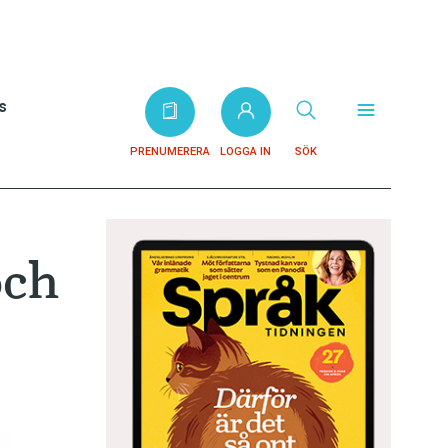
s
PRENUMERERA
LOGGA IN
SÖK
och