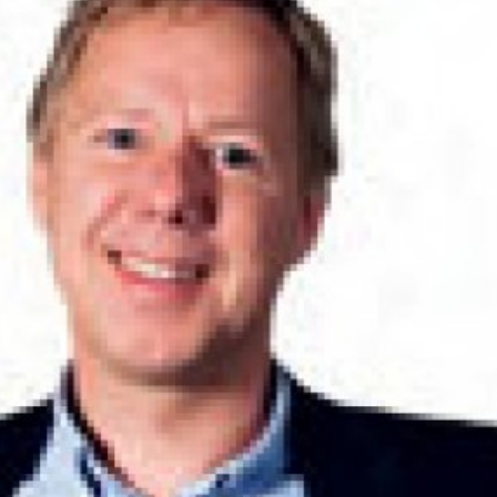
språkpolisen
rd
a
dningen digitalt