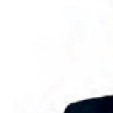
Kviss
Podden
Anmäl till 
Föreslå nyo
Annonsera
Prenumerer
Läs Språkti
Press