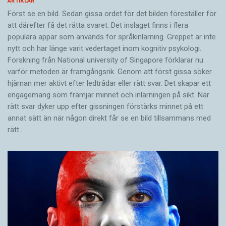
ARTIKLAR
Först se en bild. Sedan gissa ordet för det bilden föreställer för
att därefter få det rätta svaret. Det inslaget finns i flera
populära appar som används för språkinlärning. Greppet är inte
nytt och har länge varit vedertaget inom kognitiv psykologi.
Forskning från National university of Singa­pore förklarar nu
varför metoden är framgångsrik. Genom att först gissa ­söker
hjärnan mer aktivt ­efter ledtrådar eller rätt svar. Det skapar ett
engagemang som främjar minnet och inlärningen på sikt. När
rätt svar dyker upp efter gissningen förstärks minnet på ett
annat sätt än när någon direkt får se en bild tillsammans med
rätt…