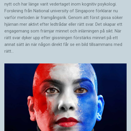
nytt och har länge varit vedertaget inom kognitiv psykologi.
Forskning från National university of Singa­pore förklarar nu
varför metoden är framgångsrik. Genom att först gissa ­söker
hjärnan mer aktivt ­efter ledtrådar eller rätt svar. Det skapar ett
engagemang som främjar minnet och inlärningen på sikt. När
rätt svar dyker upp efter gissningen förstärks minnet på ett
annat sätt än när någon direkt får se en bild tillsammans med
rätt…