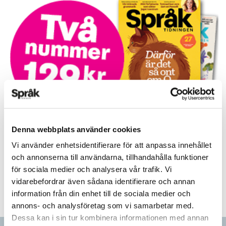
Prova på!
Denna webbplats använder cookies
Tidningen i brevlådan plus tillgång till webben och digital
Vi använder enhetsidentifierare för att anpassa innehållet
läsning med vår app
och annonserna till användarna, tillhandahålla funktioner
för sociala medier och analysera vår trafik. Vi
TVÅ NUMMER FÖR 129 KR!
vidarebefordrar även sådana identifierare och annan
information från din enhet till de sociala medier och
annons- och analysföretag som vi samarbetar med.
Dessa kan i sin tur kombinera informationen med annan