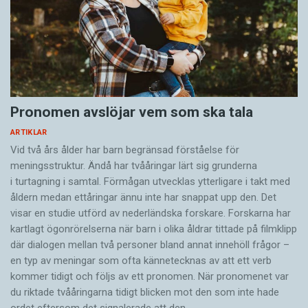
Pronomen avslöjar vem som ska tala
ARTIKLAR
Vid två års ålder har barn begränsad förståelse för
meningsstruktur. Ändå har tvååringar lärt sig grunderna
i turtagning i samtal. Förmågan utvecklas ytterligare i takt med
åldern medan ettåringar ännu inte har snappat upp den. Det
visar en studie utförd av nederländska forskare. Forskarna har
kartlagt ögonrörelserna när barn i olika åldrar tittade på filmklipp
där dialogen mellan två personer bland annat innehöll frågor –
en typ av meningar som ofta kännetecknas av att ett verb
kommer tidigt och följs av ett pronomen. När pronomenet var
du riktade tvååringarna tidigt blicken mot den som inte hade
ordet eftersom det ­signalerade att den…