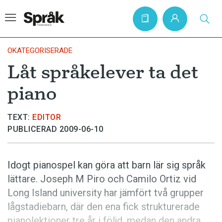
OKATEGORISERADE
Låt språkelever ta det
Hem
piano
Artiklar
Krönikor
TEXT:
EDITOR
PUBLICERAD 2009-06-10
Språkfrågor
Skrivtips
Idogt pianospel kan göra att barn lär sig språk
Bokrecensioner
lättare. Joseph M Piro och Camilo Ortiz vid
Kviss
Long Island university har jämfört två grupper
lågstadiebarn, där den ena fick strukturerade
Podden
pianolektioner tre år i följd, medan den andra