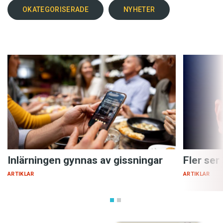
OKATEGORISERADE
NYHETER
Inlärningen gynnas av gissningar
Fler ser
ARTIKLAR
ARTIKLAR