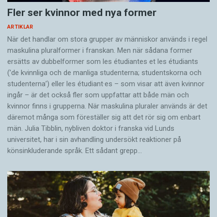
Fler ser kvinnor med nya former
ARTIKLAR
När det handlar om stora grupper av människor används i regel
maskulina pluralformer i franskan. Men när sådana ­former
ersätts av dubbel­former som les étudiantes et les étudiants
(’de kvinnliga och de manliga studenterna; studentskorna och
studenterna’) eller les étudiant·es – som visar att även kvinnor
ingår – är det också fler som uppfattar att både män och
kvinnor finns i grupperna. När maskulina pluraler används är det
där­emot många som föreställer sig att det rör sig om enbart
män. Julia Tibblin, nybliven doktor i franska vid Lunds
universitet, har i sin avhandling undersökt reaktioner på
könsinkluderande språk. Ett sådant grepp…