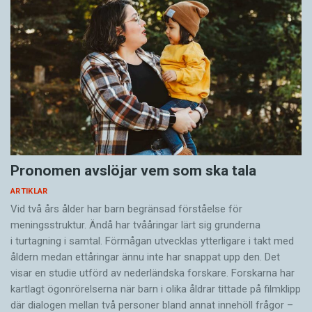
Pronomen avslöjar vem som ska tala
ARTIKLAR
Vid två års ålder har barn begränsad förståelse för
meningsstruktur. Ändå har tvååringar lärt sig grunderna
i turtagning i samtal. Förmågan utvecklas ytterligare i takt med
åldern medan ettåringar ännu inte har snappat upp den. Det
visar en studie utförd av nederländska forskare. Forskarna har
kartlagt ögonrörelserna när barn i olika åldrar tittade på filmklipp
där dialogen mellan två personer bland annat innehöll frågor –