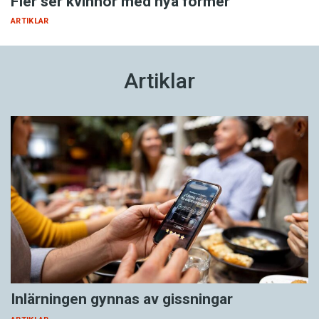
Fler ser kvinnor med nya former
ARTIKLAR
Artiklar
Inlärningen gynnas av gissningar