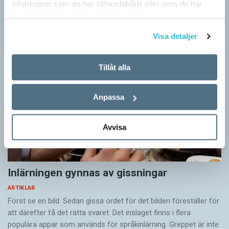
information som du har tillhandahållit eller som de har
Artiklar
samlat in när du har använt deras tjänster.
Visa detaljer
Tillåt alla
Anpassa
Avvisa
Inlärningen gynnas av gissningar
ARTIKLAR
Först se en bild. Sedan gissa ordet för det bilden föreställer för
att därefter få det rätta svaret. Det inslaget finns i flera
populära appar som används för språkinlärning. Greppet är inte