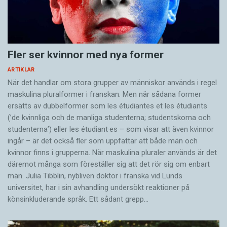
Fler ser kvinnor med nya former
ARTIKLAR
När det handlar om stora grupper av människor används i regel
maskulina pluralformer i franskan. Men när sådana ­former
ersätts av dubbel­former som les étudiantes et les étudiants
(’de kvinnliga och de manliga studenterna; studentskorna och
studenterna’) eller les étudiant·es – som visar att även kvinnor
ingår – är det också fler som uppfattar att både män och
kvinnor finns i grupperna. När maskulina pluraler används är det
där­emot många som föreställer sig att det rör sig om enbart
män. Julia Tibblin, nybliven doktor i franska vid Lunds
universitet, har i sin avhandling undersökt reaktioner på
könsinkluderande språk. Ett sådant grepp…