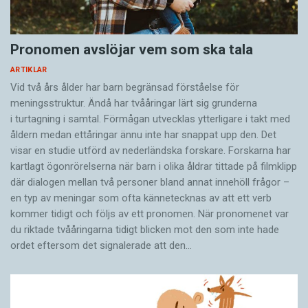
Pronomen avslöjar vem som ska tala
ARTIKLAR
Vid två års ålder har barn begränsad förståelse för
meningsstruktur. Ändå har tvååringar lärt sig grunderna
i turtagning i samtal. Förmågan utvecklas ytterligare i takt med
åldern medan ettåringar ännu inte har snappat upp den. Det
visar en studie utförd av nederländska forskare. Forskarna har
kartlagt ögonrörelserna när barn i olika åldrar tittade på filmklipp
där dialogen mellan två personer bland annat innehöll frågor –
en typ av meningar som ofta kännetecknas av att ett verb
kommer tidigt och följs av ett pronomen. När pronomenet var
du riktade tvååringarna tidigt blicken mot den som inte hade
ordet eftersom det ­signalerade att den…