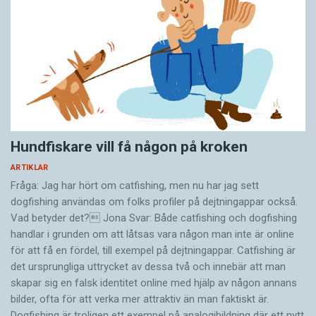
Hundfiskare vill få någon på kroken
ARTIKLAR
Fråga: Jag har hört om catfishing, men nu har jag sett
dogfishing användas om folks profiler på dejtningappar också.
Vad betyder det? Jona Svar: Både catfishing och dogfishing
handlar i grunden om att låtsas vara någon man inte är online
för att få en fördel, till exempel på dejtningappar. Catfishing är
det ursprungliga uttrycket av dessa två och innebär att man
skapar sig en falsk identitet online med hjälp av någon annans
bilder, ofta för att verka mer attraktiv än man faktiskt är.
Dogfishing är troligen ett exempel på analogibildning där ett nytt