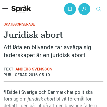
OKATEGORISERADE
Juridisk abort
Hem
Att låta en blivande far avsäga sig
Artiklar
faderskapet är en juridisk abort.
Krönikor
Språkfrågor
TEXT:
ANDERS SVENSSON
Skrivtips
PUBLICERAD 2016-05-10
Bokrecensioner
Kviss
¶ Både i Sverige och Danmark har politiska
förslag om
juridisk abort
blivit föremål för
Podden
debatt. Idén går ut på att den blivande fadern