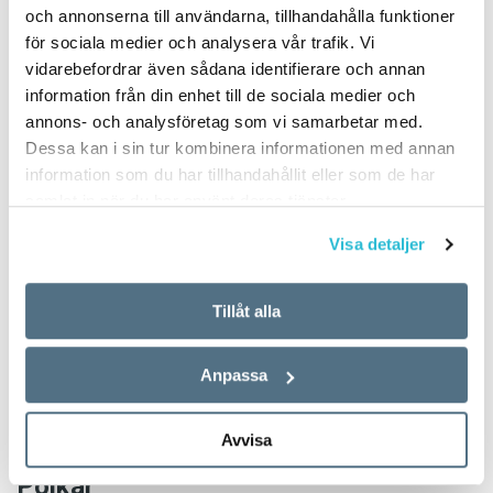
och annonserna till användarna, tillhandahålla funktioner
i Finland 2017
för sociala medier och analysera vår trafik. Vi
vidarebefordrar även sådana identifierare och annan
TEXT:
ANDERS SVENSSON
information från din enhet till de sociala medier och
PUBLICERAD 2018-06-14
annons- och analysföretag som vi samarbetar med.
Dessa kan i sin tur kombinera informationen med annan
information som du har tillhandahållit eller som de har
Flickor
samlat in när du har använt deras tjänster.
Visa detaljer
Ellen
Tillåt alla
Saga
Emma
Anpassa
Linnéa
Avvisa
Wilma
Pojkar