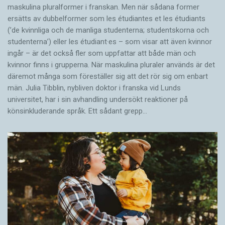
maskulina pluralformer i franskan. Men när sådana ­former
ersätts av dubbel­former som les étudiantes et les étudiants
(’de kvinnliga och de manliga studenterna; studentskorna och
studenterna’) eller les étudiant·es – som visar att även kvinnor
ingår – är det också fler som uppfattar att både män och
kvinnor finns i grupperna. När maskulina pluraler används är det
där­emot många som föreställer sig att det rör sig om enbart
män. Julia Tibblin, nybliven doktor i franska vid Lunds
universitet, har i sin avhandling undersökt reaktioner på
könsinkluderande språk. Ett sådant grepp…