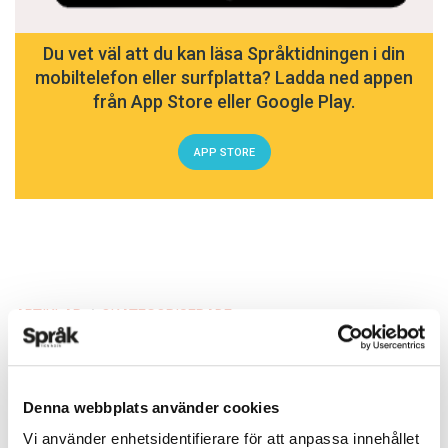
Du vet väl att du kan läsa Språktidningen i din
mobiltelefon eller surfplatta? Ladda ned appen
från App Store eller Google Play.
APP STORE
ARTIKLAR
OKATEGORISERADE
5 vanligaste
svenskspråkiga första
Denna webbplats använder cookies
förnamnen för nyfödda
Vi använder enhetsidentifierare för att anpassa innehållet